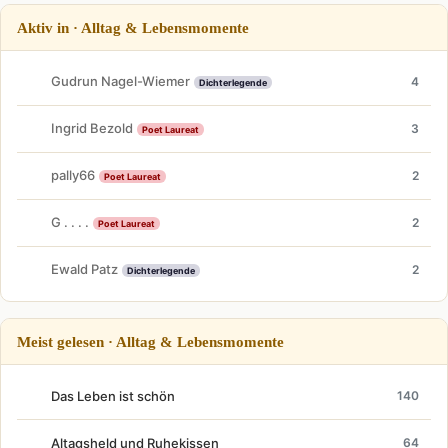
Aktiv in · Alltag & Lebensmomente
Gudrun Nagel-Wiemer
4
Dichterlegende
Ingrid Bezold
3
Poet Laureat
pally66
2
Poet Laureat
G . . . .
2
Poet Laureat
Ewald Patz
2
Dichterlegende
Meist gelesen · Alltag & Lebensmomente
Das Leben ist schön
140
Altagsheld und Ruhekissen
64