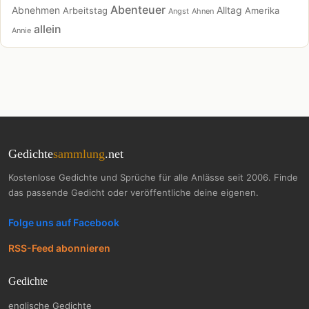
Abenteuer
Abnehmen
Alltag
Arbeitstag
Amerika
Angst
Ahnen
allein
Annie
Gedichte
sammlung
.net
Kostenlose Gedichte und Sprüche für alle Anlässe seit 2006. Finde
das passende Gedicht oder veröffentliche deine eigenen.
Folge uns auf Facebook
RSS-Feed abonnieren
Gedichte
englische Gedichte