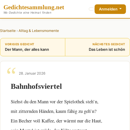
Gedichte
sammlung
.net
Anmelden
Wo Gedichte eine Heimat finden
Startseite
›
Alltag & Lebensmomente
VORIGES GEDICHT
NÄCHSTES GEDICHT
Der Mann, der alles kann
Das Leben ist schön
28. Januar 2026
Bahnhofsviertel
Siehst du den Mann vor der Spielothek steh’n,
mit zitternden Händen, kaum fähig zu geh’n?
Ein Becher voll Kaffee, der wärmt nur die Haut,