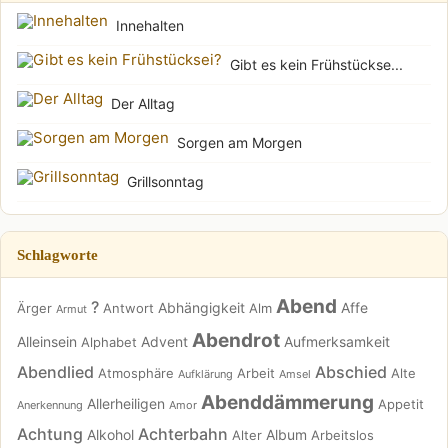
Innehalten
Gibt es kein Frühstückse...
Der Alltag
Sorgen am Morgen
Grillsonntag
Schlagworte
Abend
?
Abhängigkeit
Affe
Ärger
Antwort
Alm
Armut
Abendrot
Alleinsein
Advent
Aufmerksamkeit
Alphabet
Abendlied
Abschied
Atmosphäre
Arbeit
Alte
Aufklärung
Amsel
Abenddämmerung
Allerheiligen
Appetit
Anerkennung
Amor
Achtung
Achterbahn
Alkohol
Album
Alter
Arbeitslos