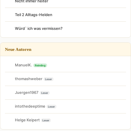
Nicht immer heiter
Teil 2 Alltags-Helden
Würd` ich was vermissen?
Neue Autoren
ManuelK.
Reimling
thomashweber
Leser
Juergen1967
Leser
intothedeeptime
Leser
Helge Keipert
Leser