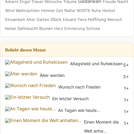
Gedanken
Advent
Engel
Trauer
Wünsche
Träume
Freude
Nacht
Natur
Wind
Weihnachten
Himmel
Zeit
WORTE
Ruhe
Herbst
Glück
Hoffnung
Einsamkeit
Alter
Garten
Eduard
Tiere
Mensch
Sehnsucht
Nebel
Blumen
Herz
Erinnerung
Schnee
Beliebt diesen Monat
Altagsheld und Ruhekissen
5+
Älter werden
3+
Wunsch nach Frieden
1+
Ein letzter Versuch
1+
An Tagen wie heute...
1+
Einen Moment die
1+
Welt anha...