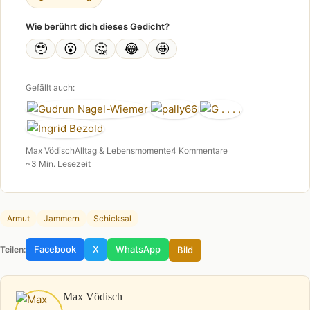
Wie berührt dich dieses Gedicht?
🥹
😮
🤔
😂
🤩
Gefällt auch:
Max Vödisch
Alltag & Lebensmomente
4 Kommentare
~3 Min. Lesezeit
Armut
Jammern
Schicksal
Facebook
X
WhatsApp
Bild
Teilen:
Max Vödisch