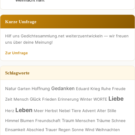
Weihnacht naht
Kurze Umfrage
Hilf uns Gedichtesammlung.net weiterzuentwickeln — wir freuen
uns über deine Meinung!
Zur Umfrage
Schlagworte
Gedanken
Natur
Hoffnung
Garten
Eduard
Krieg
Ruhe
Freude
Liebe
Glück
Zeit
Mensch
Frieden
Erinnerung
Winter
WORTE
Leben
Herz
Meer
Herbst
Nebel
Tiere
Advent
Alter
Stille
Traum
Himmel
Blumen
Freundschaft
Menschen
Träume
Schnee
Einsamkeit
Abschied
Trauer
Regen
Sonne
Wind
Weihnachten