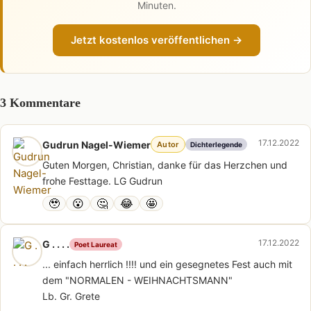
Minuten.
Jetzt kostenlos veröffentlichen →
3 Kommentare
17.12.2022
Gudrun Nagel-Wiemer
Autor
Dichterlegende
Guten Morgen, Christian, danke für das Herzchen und
frohe Festtage. LG Gudrun
🥹
😮
🤔
😂
🤩
17.12.2022
G . . . .
Poet Laureat
... einfach herrlich !!!! und ein gesegnetes Fest auch mit
dem "NORMALEN - WEIHNACHTSMANN"
Lb. Gr. Grete