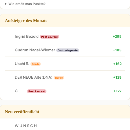
Wie erhält man Punkte?
Aufsteiger des Monats
Ingrid Bezold
+295
Poet Laureat
Gudrun Nagel-Wiemer
+183
Dichterlegende
Uschi R.
+162
Barde
DER NEUE Alte(DNA)
+129
Barde
G . . . .
+127
Poet Laureat
Neu veröffentlicht
W U N S C H