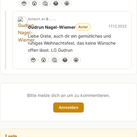
🥹
😮
🤔
😂
🤩
Antwort an
G . . . .
17.12.2022
Gudrun Nagel-Wiemer
Autor
Liebe Grete, auch dir ein gemütliches und
ruhiges Weihnachtsfest, das keine Wünsche
offen lässt. LG Gudrun
🥹
😮
🤔
😂
🤩
Bitte melde dich an um zu kommentieren.
Anmelden
Login