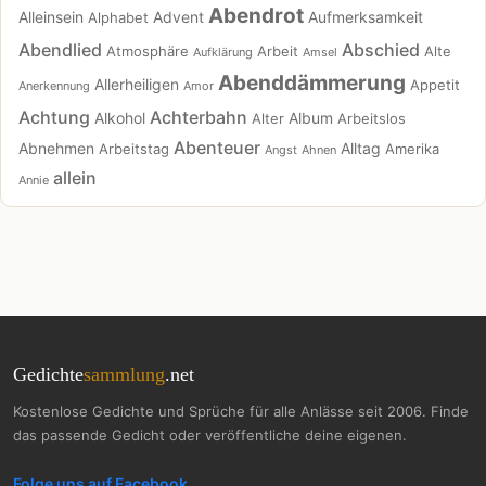
Abendrot
Alleinsein
Advent
Aufmerksamkeit
Alphabet
Abendlied
Abschied
Atmosphäre
Arbeit
Alte
Aufklärung
Amsel
Abenddämmerung
Allerheiligen
Appetit
Anerkennung
Amor
Achtung
Achterbahn
Alkohol
Album
Alter
Arbeitslos
Abenteuer
Abnehmen
Alltag
Arbeitstag
Amerika
Angst
Ahnen
allein
Annie
Gedichte
sammlung
.net
Kostenlose Gedichte und Sprüche für alle Anlässe seit 2006. Finde
das passende Gedicht oder veröffentliche deine eigenen.
Folge uns auf Facebook