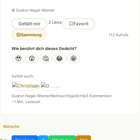
© Gudrun Nagel-Wiemer
2 Likes
Gefällt mir
Favorit
Sammlung
112 Aufrufe
Wie berührt dich dieses Gedicht?
🥹
😮
🤔
😂
🤩
Gefällt auch:
Gudrun Nagel-Wiemer
Weihnachtsgedichte
3 Kommentare
~1 Min. Lesezeit
Wünsche