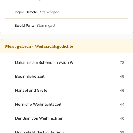
Ingrid Bezold
· Stammgast
Ewald Patz
· Stammgast
Meist gelesen · Weihnachtsgedichte
Daham is am Schenst´n waun W
78
Besinnliche Zeit
49
Hänsel und Gretel
46
Herrliche Weihnachtszeit
44
Der Sinn von Weihnachten
40
Noch steht die Fichte tief i
39