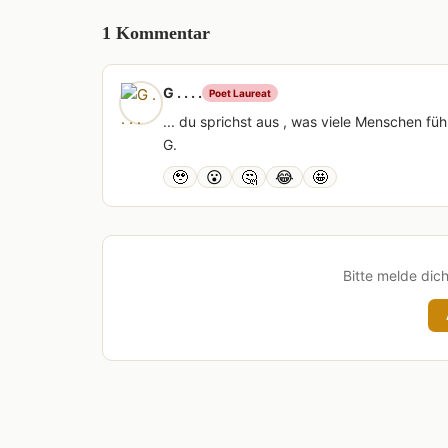
1 Kommentar
G . . . .
Poet Laureat
... du sprichst aus , was viele Menschen f
G.
🥹
😮
🤔
😂
🤩
Bitte melde dic