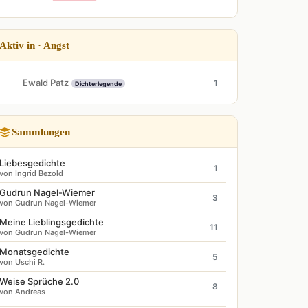
Aktiv in · Angst
Ewald Patz
1
Dichterlegende
Sammlungen
Liebesgedichte
1
von Ingrid Bezold
Gudrun Nagel-Wiemer
3
von Gudrun Nagel-Wiemer
Meine Lieblingsgedichte
11
von Gudrun Nagel-Wiemer
Monatsgedichte
5
von Uschi R.
Weise Sprüche 2.0
8
von Andreas