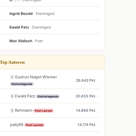
Ingrid Bezold
· Stammgast
Ewald Patz
· Stammgast
Max Vödisch
· Poet
Top Autoren
🥇 Gudrun Nagel-Wiemer
28.642 Pkt.
Dichterlegende
🥈 Ewald Patz
20.655 Pkt.
Dichterlegende
🥉 Rehmann
14.869 Pkt.
Poet Laureat
pally66
14.174 Pkt.
Poet Laureat