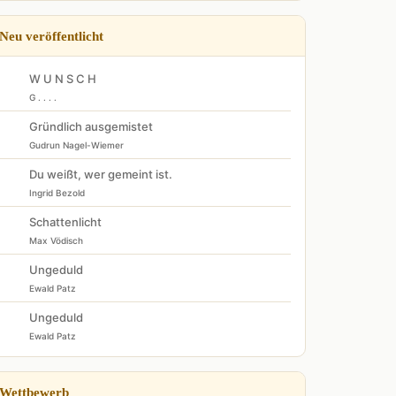
Neu veröffentlicht
W U N S C H
G . . . .
Gründlich ausgemistet
Gudrun Nagel-Wiemer
Du weißt, wer gemeint ist.
Ingrid Bezold
Schattenlicht
Max Vödisch
Ungeduld
Ewald Patz
Ungeduld
Ewald Patz
Wettbewerb