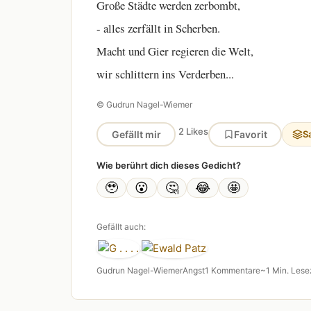
Große Städte werden zerbombt,
- alles zerfällt in Scherben.
Macht und Gier regieren die Welt,
wir schlittern ins Verderben...
© Gudrun Nagel-Wiemer
2 Likes
Gefällt mir
Favorit
S
Wie berührt dich dieses Gedicht?
🥹
😮
🤔
😂
🤩
Gefällt auch:
Gudrun Nagel-Wiemer
Angst
1 Kommentare
~1 Min. Lese