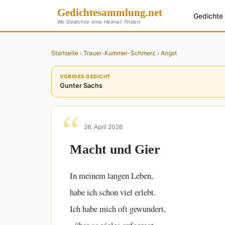
Gedichte
sammlung
.net
Gedicht
Wo Gedichte eine Heimat finden
Startseite
›
Trauer-Kummer-Schmerz
›
Angst
VORIGES GEDICHT
Gunter Sachs
26. April 2026
Macht und Gier
In meinem langen Leben,
habe ich schon viel erlebt.
Ich habe mich oft gewundert,