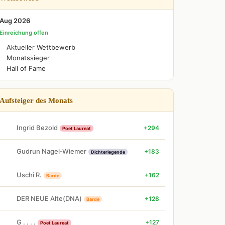
Aug 2026
Einreichung offen
Aktueller Wettbewerb
Monatssieger
Hall of Fame
Aufsteiger des Monats
Ingrid Bezold
+294
Poet Laureat
Gudrun Nagel-Wiemer
+183
Dichterlegende
Uschi R.
+162
Barde
DER NEUE Alte(DNA)
+128
Barde
G . . . .
+127
Poet Laureat