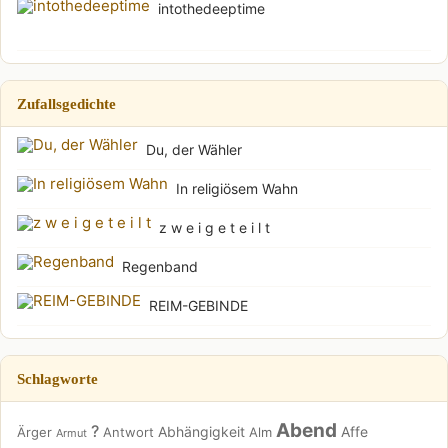
intothedeeptime
Zufallsgedichte
Du, der Wähler
In religiösem Wahn
z w e i g e t e i l t
Regenband
REIM-GEBINDE
Schlagworte
Abend
?
Abhängigkeit
Affe
Ärger
Antwort
Alm
Armut