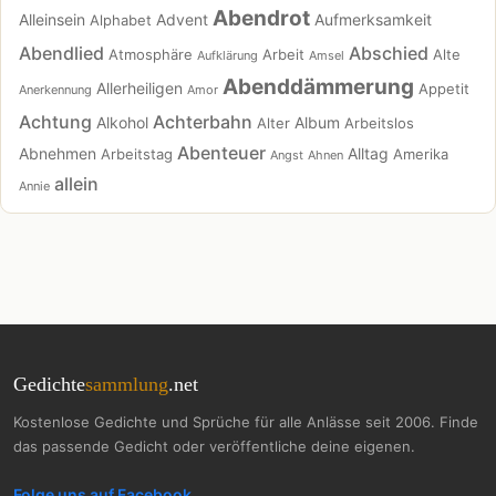
Abendrot
Alleinsein
Advent
Aufmerksamkeit
Alphabet
Abendlied
Abschied
Atmosphäre
Arbeit
Alte
Aufklärung
Amsel
Abenddämmerung
Allerheiligen
Appetit
Anerkennung
Amor
Achtung
Achterbahn
Alkohol
Album
Alter
Arbeitslos
Abenteuer
Abnehmen
Alltag
Arbeitstag
Amerika
Angst
Ahnen
allein
Annie
Gedichte
sammlung
.net
Kostenlose Gedichte und Sprüche für alle Anlässe seit 2006. Finde
das passende Gedicht oder veröffentliche deine eigenen.
Folge uns auf Facebook