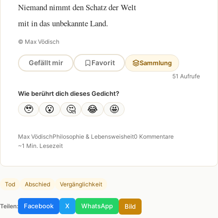
Niemand nimmt den Schatz der Welt
mit in das unbekannte Land.
© Max Vödisch
Gefällt mir
Favorit
Sammlung
51 Aufrufe
Wie berührt dich dieses Gedicht?
🥹
😮
🤔
😂
🤩
Max Vödisch
Philosophie & Lebensweisheit
0 Kommentare
~1 Min. Lesezeit
Tod
Abschied
Vergänglichkeit
Facebook
X
WhatsApp
Bild
Teilen: