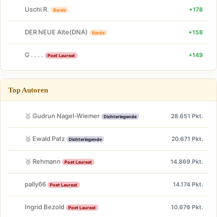
Uschi R.
+178
Barde
DER NEUE Alte(DNA)
+158
Barde
G . . . .
+149
Poet Laureat
Top Autoren
🥇 Gudrun Nagel-Wiemer
28.651 Pkt.
Dichterlegende
🥈 Ewald Patz
20.671 Pkt.
Dichterlegende
🥉 Rehmann
14.869 Pkt.
Poet Laureat
pally66
14.174 Pkt.
Poet Laureat
Ingrid Bezold
10.676 Pkt.
Poet Laureat