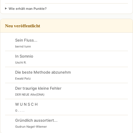
Wie erhält man Punkte?
Neu veröffentlicht
Sein Fluss...
bernd tunn
In Somnio
Uschi R.
Die beste Methode abzunehm
Ewald Patz
Der traurige kleine Fehler
DER NEUE Alte(DNA)
W U N S C H
G . . . .
Gründlich aussortiert...
Gudrun Nagel-Wiemer