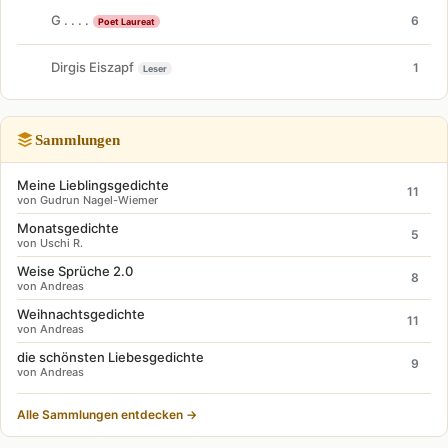
G . . . .
6
Poet Laureat
Dirgis Eiszapf
1
Leser
Sammlungen
Meine Lieblingsgedichte
11
von Gudrun Nagel-Wiemer
Monatsgedichte
5
von Uschi R.
Weise Sprüche 2.0
8
von Andreas
Weihnachtsgedichte
11
von Andreas
die schönsten Liebesgedichte
9
von Andreas
Alle Sammlungen entdecken →