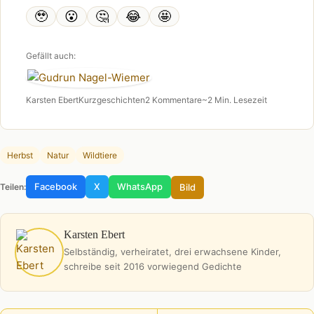
🥹
😮
🤔
😂
🤩
Gefällt auch:
Karsten Ebert
Kurzgeschichten
2 Kommentare
~2 Min. Lesezeit
Herbst
Natur
Wildtiere
Facebook
X
WhatsApp
Bild
Teilen:
Karsten Ebert
Selbständig, verheiratet, drei erwachsene Kinder,
schreibe seit 2016 vorwiegend Gedichte