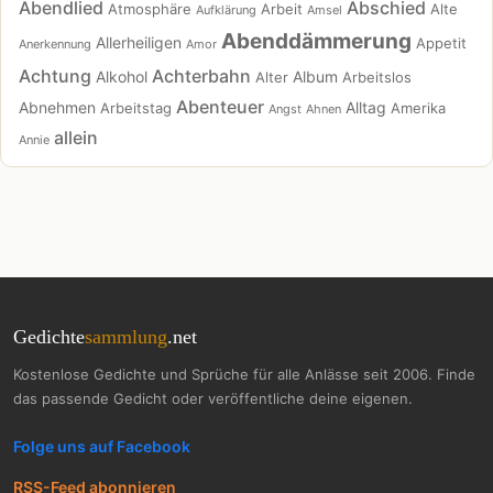
Abendlied
Abschied
Atmosphäre
Arbeit
Alte
Aufklärung
Amsel
Abenddämmerung
Allerheiligen
Appetit
Anerkennung
Amor
Achtung
Achterbahn
Alkohol
Album
Alter
Arbeitslos
Abenteuer
Abnehmen
Alltag
Arbeitstag
Amerika
Angst
Ahnen
allein
Annie
Gedichte
sammlung
.net
Kostenlose Gedichte und Sprüche für alle Anlässe seit 2006. Finde
das passende Gedicht oder veröffentliche deine eigenen.
Folge uns auf Facebook
RSS-Feed abonnieren