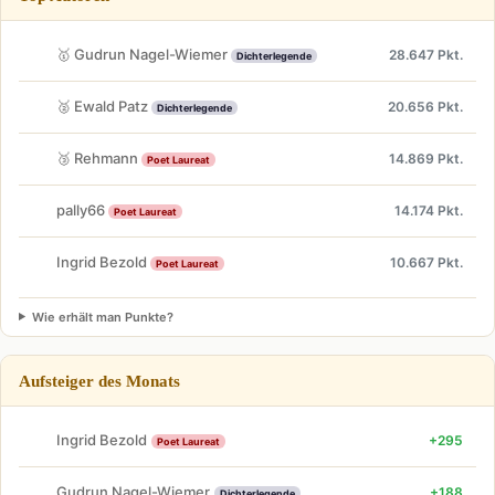
🥇 Gudrun Nagel-Wiemer
28.647 Pkt.
Dichterlegende
🥈 Ewald Patz
20.656 Pkt.
Dichterlegende
🥉 Rehmann
14.869 Pkt.
Poet Laureat
pally66
14.174 Pkt.
Poet Laureat
Ingrid Bezold
10.667 Pkt.
Poet Laureat
Wie erhält man Punkte?
Aufsteiger des Monats
Ingrid Bezold
+295
Poet Laureat
Gudrun Nagel-Wiemer
+188
Dichterlegende