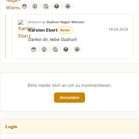
🥹
😮
🤔
😂
🤩
Antwort an
Gudrun Nagel-Wiemer
19.06.2024
Karsten Ebert
Autor
Danke dir, liebe Gudrun!
🥹
😮
🤔
😂
🤩
Bitte melde dich an um zu kommentieren.
Anmelden
Login