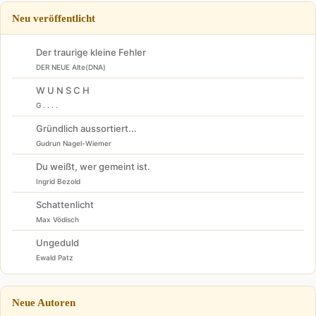
Neu veröffentlicht
Der traurige kleine Fehler
DER NEUE Alte(DNA)
W U N S C H
G . . . .
Gründlich aussortiert...
Gudrun Nagel-Wiemer
Du weißt, wer gemeint ist.
Ingrid Bezold
Schattenlicht
Max Vödisch
Ungeduld
Ewald Patz
Neue Autoren