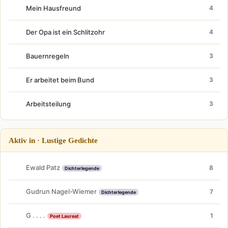
Mein Hausfreund
4
Der Opa ist ein Schlitzohr
4
Bauernregeln
3
Er arbeitet beim Bund
3
Arbeitsteilung
3
Aktiv in · Lustige Gedichte
Ewald Patz
8
Dichterlegende
Gudrun Nagel-Wiemer
7
Dichterlegende
G . . . .
1
Poet Laureat