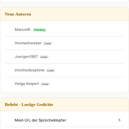
Neue Autoren
ManuelK.
Reimling
thomashweber
Leser
Juergen1967
Leser
intothedeeptime
Leser
Helge Keipert
Leser
Beliebt · Lustige Gedichte
Mein Uri, der Sprücheklopfer
5