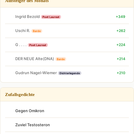
Aufsteiger des Monats
Ingrid Bezold
+349
Poet Laureat
Uschi R.
+262
Barde
G . . . .
+224
Poet Laureat
DER NEUE Alte(DNA)
+214
Barde
Gudrun Nagel-Wiemer
+210
Dichterlegende
Zufallsgedichte
Gegen Omikron
Zuviel Testosteron