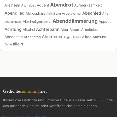
Abendrot
Alleinsein
Advent
Aufmerksamkeit
Alphabet
Abendlied
Abschied
Atmosphäre
Arbeit
Alte
Aufklärung
Amsel
Abenddämmerung
Allerheiligen
Appetit
Anerkennung
Amor
Achtung
Achterbahn
Alkohol
Album
Alter
Arbeitslos
Abenteuer
Abnehmen
Alltag
Arbeitstag
Amerika
Angst
Ahnen
allein
Annie
Gedichte
sammlung
.net
Kostenlose Gedichte und Sprüche für alle Anlässe seit 2006. Finde
das passende Gedicht oder veröffentliche deine eigenen.