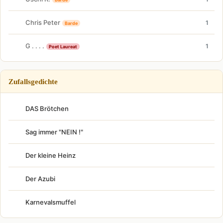
Chris Peter
1
Barde
G . . . .
1
Poet Laureat
Zufallsgedichte
DAS Brötchen
Sag immer "NEIN !"
Der kleine Heinz
Der Azubi
Karnevalsmuffel