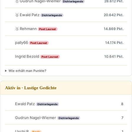
🥇 Gudrun Nagel-Wiemer
28.612 Pkt.
Dichterlegende
🥈 Ewald Patz
20.642 Pkt.
Dichterlegende
🥉 Rehmann
14.869 Pkt.
Poet Laureat
pally66
14.174 Pkt.
Poet Laureat
Ingrid Bezold
10.641 Pkt.
Poet Laureat
Wie erhält man Punkte?
Aktiv in · Lustige Gedichte
Ewald Patz
8
Dichterlegende
Gudrun Nagel-Wiemer
7
Dichterlegende
Uschi R.
1
Barde