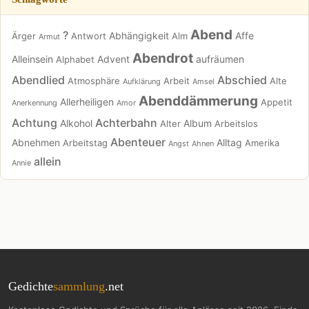
Abend
?
Abhängigkeit
Affe
Ärger
Antwort
Alm
Armut
Abendrot
Alleinsein
Advent
aufräumen
Alphabet
Abendlied
Abschied
Atmosphäre
Arbeit
Alte
Aufklärung
Amsel
Abenddämmerung
Allerheiligen
Appetit
Anerkennung
Amor
Achtung
Achterbahn
Alkohol
Album
Alter
Arbeitslos
Abenteuer
Abnehmen
Alltag
Arbeitstag
Amerika
Angst
Ahnen
allein
Annie
Gedichte
sammlung
.net