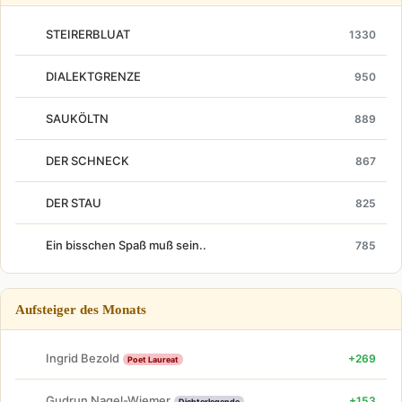
STEIRERBLUAT
1330
DIALEKTGRENZE
950
SAUKÖLTN
889
DER SCHNECK
867
DER STAU
825
Ein bisschen Spaß muß sein..
785
Aufsteiger des Monats
Ingrid Bezold
+269
Poet Laureat
Gudrun Nagel-Wiemer
+153
Dichterlegende