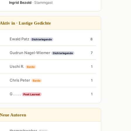
Ingrid Bezold
· Stammgast
Aktiv in · Lustige Gedichte
Ewald Patz
8
Dichterlegende
Gudrun Nagel-Wiemer
7
Dichterlegende
Uschi R.
1
Barde
Chris Peter
1
Barde
G . . . .
1
Poet Laureat
Neue Autoren
thomashweber