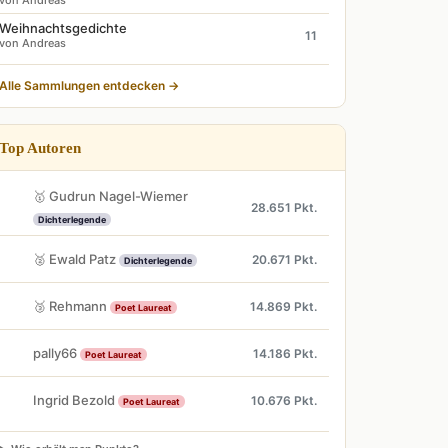
von Andreas
Weihnachtsgedichte
11
von Andreas
Alle Sammlungen entdecken →
Top Autoren
🥇 Gudrun Nagel-Wiemer
28.651 Pkt.
Dichterlegende
🥈 Ewald Patz
20.671 Pkt.
Dichterlegende
🥉 Rehmann
14.869 Pkt.
Poet Laureat
pally66
14.186 Pkt.
Poet Laureat
Ingrid Bezold
10.676 Pkt.
Poet Laureat