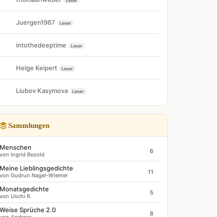
Leser
Juergen1967
Leser
intothedeeptime
Leser
Helge Keipert
Leser
Liubov Kasymova
Leser
Sammlungen
Menschen
6
von Ingrid Bezold
Meine Lieblingsgedichte
11
von Gudrun Nagel-Wiemer
Monatsgedichte
5
von Uschi R.
Weise Sprüche 2.0
8