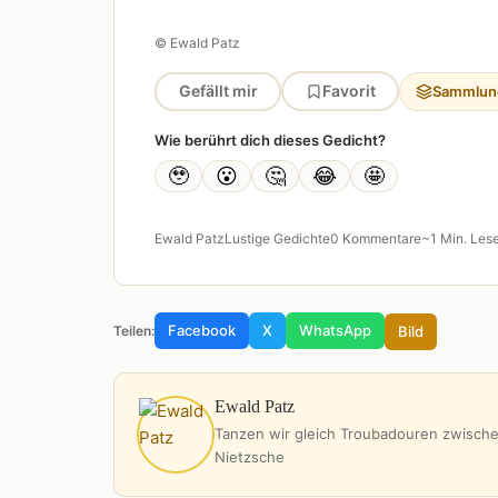
© Ewald Patz
Gefällt mir
Favorit
Sammlun
Wie berührt dich dieses Gedicht?
🥹
😮
🤔
😂
🤩
Ewald Patz
Lustige Gedichte
0 Kommentare
~1 Min. Lese
Facebook
X
WhatsApp
Bild
Teilen:
Ewald Patz
Tanzen wir gleich Troubadouren zwische
Nietzsche