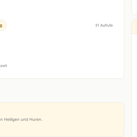
g
31 Aufrufe
zeit
n Heiligen und Huren.