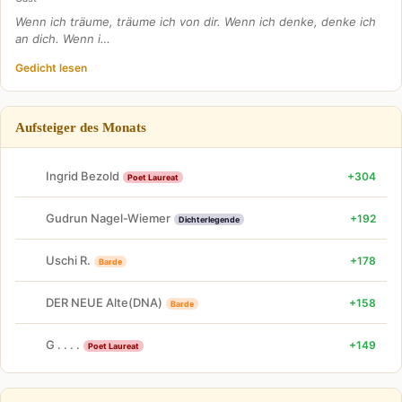
Wenn ich träume, träume ich von dir. Wenn ich denke, denke ich
an dich. Wenn i…
Gedicht lesen
Aufsteiger des Monats
Ingrid Bezold
+304
Poet Laureat
Gudrun Nagel-Wiemer
+192
Dichterlegende
Uschi R.
+178
Barde
DER NEUE Alte(DNA)
+158
Barde
G . . . .
+149
Poet Laureat