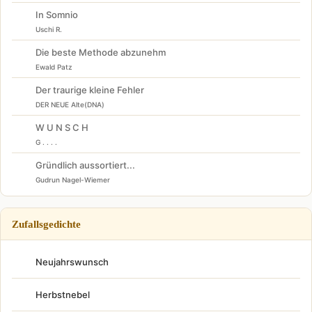
In Somnio
Uschi R.
Die beste Methode abzunehm
Ewald Patz
Der traurige kleine Fehler
DER NEUE Alte(DNA)
W U N S C H
G . . . .
Gründlich aussortiert...
Gudrun Nagel-Wiemer
Zufallsgedichte
Neujahrswunsch
Herbstnebel