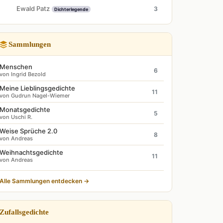
Ewald Patz
3
Dichterlegende
Sammlungen
Menschen
6
von Ingrid Bezold
Meine Lieblingsgedichte
11
von Gudrun Nagel-Wiemer
Monatsgedichte
5
von Uschi R.
Weise Sprüche 2.0
8
von Andreas
Weihnachtsgedichte
11
von Andreas
Alle Sammlungen entdecken →
Zufallsgedichte