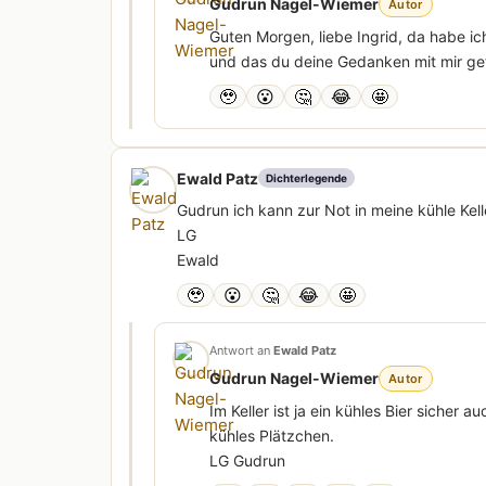
Gudrun Nagel-Wiemer
Autor
Guten Morgen, liebe Ingrid, da habe i
und das du deine Gedanken mit mir get
🥹
😮
🤔
😂
🤩
Ewald Patz
Dichterlegende
Gudrun ich kann zur Not in meine kühle Kel
LG
Ewald
🥹
😮
🤔
😂
🤩
Antwort an
Ewald Patz
Gudrun Nagel-Wiemer
Autor
Im Keller ist ja ein kühles Bier sicher 
kühles Plätzchen.
LG Gudrun