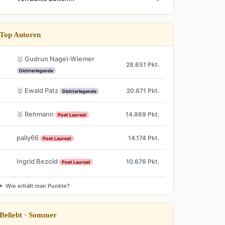
Top Autoren
🥇 Gudrun Nagel-Wiemer
28.651 Pkt.
Dichterlegende
🥈 Ewald Patz
20.671 Pkt.
Dichterlegende
🥉 Rehmann
14.869 Pkt.
Poet Laureat
pally66
14.174 Pkt.
Poet Laureat
Ingrid Bezold
10.676 Pkt.
Poet Laureat
Wie erhält man Punkte?
Beliebt · Sommer