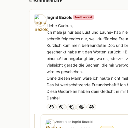
4 Kommentare
Ingrid Bezold
Poet Laureat
Liebe Gudrun,
ich male ja nur aus Lust und Laune- hab nie 
schreib folgendes nur, weil du für eine Freu
Kürzlich kam mein befreundeter Doc und bra
geschenkt habe mit den Worten zurück: : Bit
einem.Alter angelangt bin, wo es jederzeit
vielleicht gerade die Sachen, die mir wertvo
wird es geschehen.
Ohne diesen Mann wäre ich heute nicht me
Das ist wertschätzende Freundschaft!! Ich h
Diese Gedanken haben dein Gedicht in mir b
Danke!
🥹
😮
🤔
😂
🤩
Antwort an
Ingrid Bezold