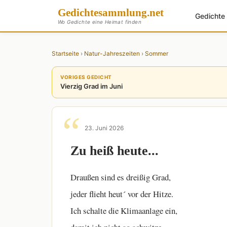
Gedichte
sammlung
.net
Gedicht
Wo Gedichte eine Heimat finden
Startseite
›
Natur-Jahreszeiten
›
Sommer
VORIGES GEDICHT
Vierzig Grad im Juni
23. Juni 2026
Zu heiß heute...
Draußen sind es dreißig Grad,
jeder flieht heut´ vor der Hitze.
Ich schalte die Klimaanlage ein,