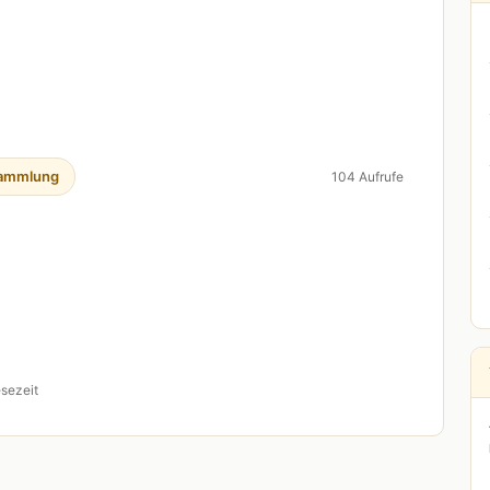
ammlung
104 Aufrufe
esezeit