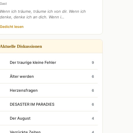
Gast
Wenn ich träume, träume ich von dir. Wenn ich
denke, denke ich an dich. Wenn i…
Gedicht lesen
Aktuelle Diskussionen
Der traurige kleine Fehler
9
Älter werden
6
Herzensfragen
6
DESASTER IM PARADIES
6
Der August
4
Verrückte Zeiten...
4