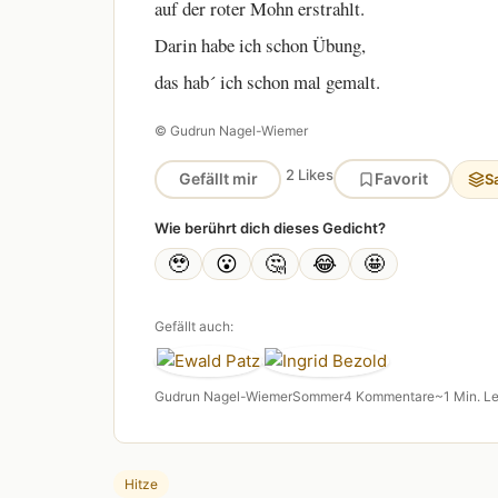
auf der roter Mohn erstrahlt.
Darin habe ich schon Übung,
das hab´ ich schon mal gemalt.
© Gudrun Nagel-Wiemer
2 Likes
Gefällt mir
Favorit
S
Wie berührt dich dieses Gedicht?
🥹
😮
🤔
😂
🤩
Gefällt auch:
Gudrun Nagel-Wiemer
Sommer
4 Kommentare
~1 Min. L
Hitze