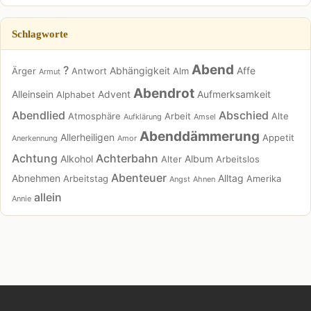
Schlagworte
Abend
?
Abhängigkeit
Affe
Ärger
Antwort
Alm
Armut
Abendrot
Alleinsein
Advent
Aufmerksamkeit
Alphabet
Abendlied
Abschied
Atmosphäre
Arbeit
Alte
Aufklärung
Amsel
Abenddämmerung
Allerheiligen
Appetit
Anerkennung
Amor
Achtung
Achterbahn
Alkohol
Album
Alter
Arbeitslos
Abenteuer
Abnehmen
Alltag
Arbeitstag
Amerika
Angst
Ahnen
allein
Annie