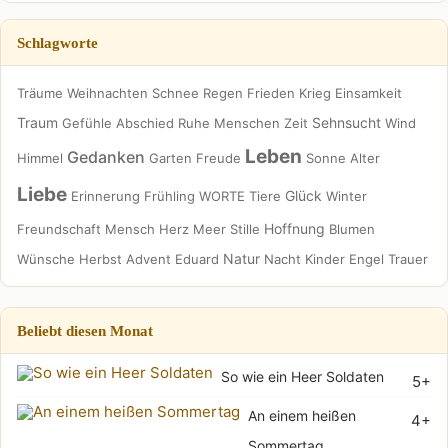
Schlagworte
Träume
Weihnachten
Schnee
Regen
Frieden
Krieg
Einsamkeit
Traum
Sehnsucht
Gefühle
Abschied
Ruhe
Menschen
Zeit
Wind
Leben
Gedanken
Himmel
Garten
Freude
Sonne
Alter
Liebe
Glück
Erinnerung
Frühling
WORTE
Tiere
Winter
Hoffnung
Freundschaft
Mensch
Herz
Meer
Stille
Blumen
Natur
Wünsche
Herbst
Advent
Eduard
Nacht
Kinder
Engel
Trauer
Beliebt diesen Monat
So wie ein Heer Soldaten
5+
An einem heißen
4+
Sommertag