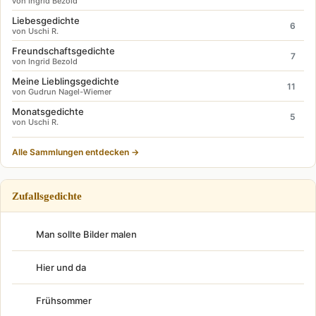
von Ingrid Bezold
Liebesgedichte
6
von Uschi R.
Freundschaftsgedichte
7
von Ingrid Bezold
Meine Lieblingsgedichte
11
von Gudrun Nagel-Wiemer
Monatsgedichte
5
von Uschi R.
Alle Sammlungen entdecken →
Zufallsgedichte
Man sollte Bilder malen
Hier und da
Frühsommer