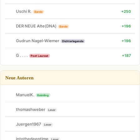
Uschi R.
+250
Barde
DER NEUE Alte(DNA)
+196
Barde
Gudrun Nagel-Wiemer
+196
Dichterlegende
G . . . .
+187
Poet Laureat
Neue Autoren
ManuelK.
Reimling
thomashweber
Leser
Juergen1967
Leser
intothedeeptime
Leser