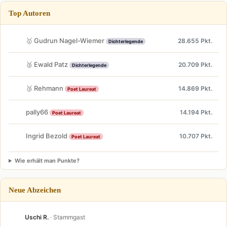
Top Autoren
🥇 Gudrun Nagel-Wiemer
28.655 Pkt.
Dichterlegende
🥈 Ewald Patz
20.709 Pkt.
Dichterlegende
🥉 Rehmann
14.869 Pkt.
Poet Laureat
pally66
14.194 Pkt.
Poet Laureat
Ingrid Bezold
10.707 Pkt.
Poet Laureat
Wie erhält man Punkte?
Neue Abzeichen
Uschi R.
· Stammgast