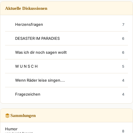
Aktuelle Diskussionen
Herzensfragen
7
DESASTER IM PARADIES
6
Was ich dir noch sagen wollt
6
W U N S C H
5
Wenn Räder leise singen....
4
Fragezeichen
4
Sammlungen
Humor
8