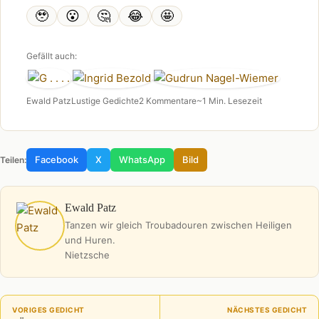
🥹
😮
🤔
😂
🤩
Gefällt auch:
Ewald Patz
Lustige Gedichte
2 Kommentare
~1 Min. Lesezeit
Facebook
X
WhatsApp
Bild
Teilen:
Ewald Patz
Tanzen wir gleich Troubadouren zwischen Heiligen
und Huren.
Nietzsche
VORIGES GEDICHT
NÄCHSTES GEDICHT