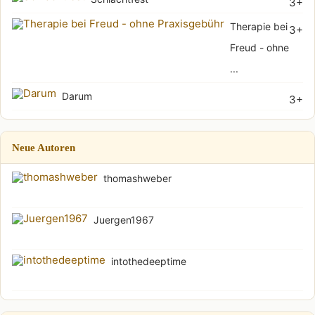
3+
Therapie bei
3+
Freud - ohne
...
Darum
3+
Neue Autoren
thomashweber
Juergen1967
intothedeeptime