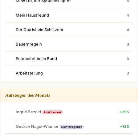
Mein Uri, der Sprücheklopfer
5
Mein Hausfreund
4
Der Opa ist ein Schlitzohr
4
Bauernregeln
3
Er arbeitet beim Bund
3
Arbeitsteilung
3
Aufsteiger des Monats
Ingrid Bezold
+295
Poet Laureat
Gudrun Nagel-Wiemer
+183
Dichterlegende