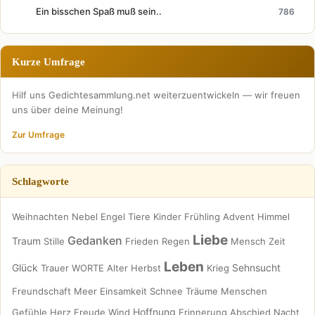
Ein bisschen Spaß muß sein..
786
Kurze Umfrage
Hilf uns Gedichtesammlung.net weiterzuentwickeln — wir freuen
uns über deine Meinung!
Zur Umfrage
Schlagworte
Weihnachten
Nebel
Engel
Tiere
Kinder
Frühling
Advent
Himmel
Liebe
Gedanken
Traum
Stille
Frieden
Regen
Mensch
Zeit
Leben
Glück
Sehnsucht
Trauer
WORTE
Alter
Herbst
Krieg
Freundschaft
Meer
Einsamkeit
Schnee
Träume
Menschen
Hoffnung
Gefühle
Herz
Freude
Wind
Erinnerung
Abschied
Nacht