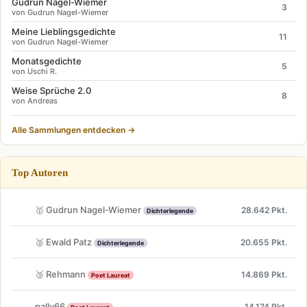
Gudrun Nagel-Wiemer
3
von Gudrun Nagel-Wiemer
Meine Lieblingsgedichte
11
von Gudrun Nagel-Wiemer
Monatsgedichte
5
von Uschi R.
Weise Sprüche 2.0
8
von Andreas
Alle Sammlungen entdecken →
Top Autoren
🥇 Gudrun Nagel-Wiemer
28.642 Pkt.
Dichterlegende
🥈 Ewald Patz
20.655 Pkt.
Dichterlegende
🥉 Rehmann
14.869 Pkt.
Poet Laureat
pally66
14.174 Pkt.