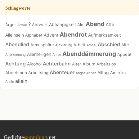
Schlagworte
Abend
?
Abhängigkeit
Affe
Ärger
Antwort
Alm
Armut
Abendrot
Alleinsein
Advent
Aufmerksamkeit
Alphabet
Abendlied
Abschied
Atmosphäre
Arbeit
Alte
Aufklärung
Amsel
Abenddämmerung
Allerheiligen
Appetit
Anerkennung
Amor
Achtung
Achterbahn
Alkohol
Album
Alter
Arbeitslos
Abenteuer
Abnehmen
Alltag
Arbeitstag
Amerika
Angst
Ahnen
allein
Annie
Gedichte
sammlung
.net