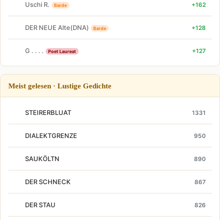
Uschi R.
+162
Barde
DER NEUE Alte(DNA)
+128
Barde
G . . . .
+127
Poet Laureat
Meist gelesen · Lustige Gedichte
STEIRERBLUAT
1331
DIALEKTGRENZE
950
SAUKÖLTN
890
DER SCHNECK
867
DER STAU
826