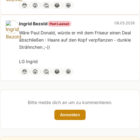
🥹
😮
🤔
😂
🤩
08.05.2026
Ingrid Bezold
Poet Laureat
Wäre Paul Donald, würde er mit dem Friseur einen Deal
abschließen : Haare auf den Kopf verpflanzen - dunkle
Strähnchen.;-))
LG Ingrid
🥹
😮
🤔
😂
🤩
Bitte melde dich an um zu kommentieren.
Anmelden