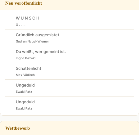
Neu veröffentlicht
W U N S C H
G . . . .
Gründlich ausgemistet
Gudrun Nagel-Wiemer
Du weißt, wer gemeint ist.
Ingrid Bezold
Schattenlicht
Max Vödisch
Ungeduld
Ewald Patz
Ungeduld
Ewald Patz
Wettbewerb