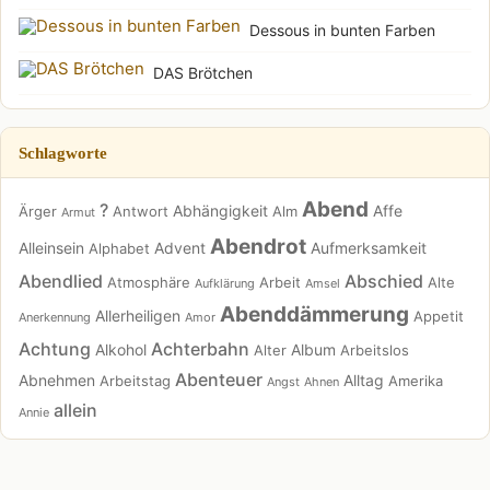
Dessous in bunten Farben
DAS Brötchen
Schlagworte
Abend
?
Abhängigkeit
Affe
Ärger
Antwort
Alm
Armut
Abendrot
Alleinsein
Advent
Aufmerksamkeit
Alphabet
Abendlied
Abschied
Atmosphäre
Arbeit
Alte
Aufklärung
Amsel
Abenddämmerung
Allerheiligen
Appetit
Anerkennung
Amor
Achtung
Achterbahn
Alkohol
Album
Alter
Arbeitslos
Abenteuer
Abnehmen
Alltag
Arbeitstag
Amerika
Angst
Ahnen
allein
Annie