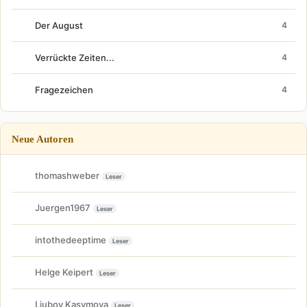
Der August
4
Verrückte Zeiten...
4
Fragezeichen
4
Neue Autoren
thomashweber
Leser
Juergen1967
Leser
intothedeeptime
Leser
Helge Keipert
Leser
Liubov Kasymova
Leser