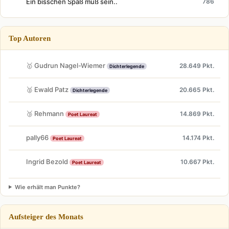
Ein bisschen Spaß muß sein..
786
Top Autoren
🥇 Gudrun Nagel-Wiemer
28.649 Pkt.
Dichterlegende
🥈 Ewald Patz
20.665 Pkt.
Dichterlegende
🥉 Rehmann
14.869 Pkt.
Poet Laureat
pally66
14.174 Pkt.
Poet Laureat
Ingrid Bezold
10.667 Pkt.
Poet Laureat
Wie erhält man Punkte?
Aufsteiger des Monats