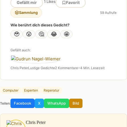
1 Likes
Gefällt mir
Favorit
Sammlung
59 Aufrufe
Wie berührt dich dieses Gedicht?
🥹
😮
🤔
😂
🤩
Gefällt auch:
Chris Peter
Lustige Gedichte
2 Kommentare
~4 Min. Lesezeit
Computer
Experten
Reperatur
Facebook
X
WhatsApp
Bild
Teilen:
Chris Peter