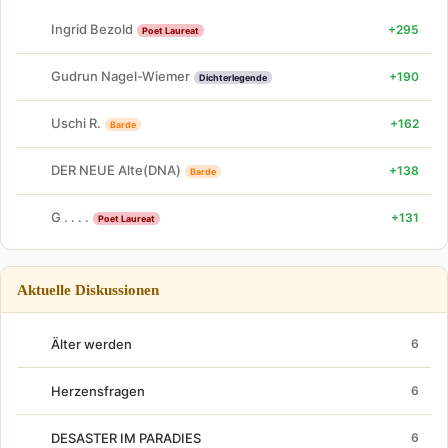
Ingrid Bezold
+295
Poet Laureat
Gudrun Nagel-Wiemer
+190
Dichterlegende
Uschi R.
+162
Barde
DER NEUE Alte(DNA)
+138
Barde
G . . . .
+131
Poet Laureat
Aktuelle Diskussionen
Älter werden
6
Herzensfragen
6
DESASTER IM PARADIES
6