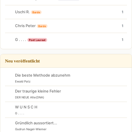
Uschi R.
1
Barde
Chris Peter
1
Barde
G . . . .
1
Poet Laureat
Neu veröffentlicht
Die beste Methode abzunehm
Ewald Patz
Der traurige kleine Fehler
DER NEUE Alte(DNA)
W U N S C H
G . . . .
Gründlich aussortiert...
Gudrun Nagel-Wiemer