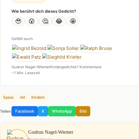
Wie berührt dich dieses Gedicht?
🥹
😮
🤔
😂
🤩
Gefällt auch:
Gudrun Nagel-Wiemer
Kindergedichte
7 Kommentare
~1 Min. Lesezeit
Spass
mit
Kindern
Facebook
X
WhatsApp
Bild
Teilen:
Gudrun Nagel-Wiemer