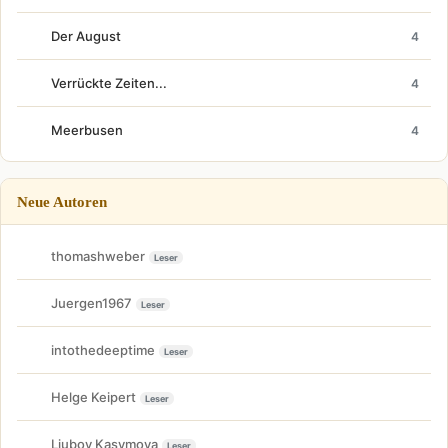
Der August
4
Verrückte Zeiten...
4
Meerbusen
4
Neue Autoren
thomashweber
Leser
Juergen1967
Leser
intothedeeptime
Leser
Helge Keipert
Leser
Liubov Kasymova
Leser