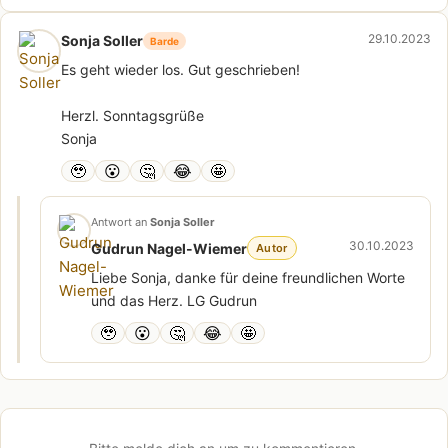
29.10.2023
Sonja Soller
Barde
Es geht wieder los. Gut geschrieben!
Herzl. Sonntagsgrüße
Sonja
🥹
😮
🤔
😂
🤩
Antwort an
Sonja Soller
30.10.2023
Gudrun Nagel-Wiemer
Autor
Liebe Sonja, danke für deine freundlichen Worte
und das Herz. LG Gudrun
🥹
😮
🤔
😂
🤩