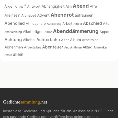
Abend
?
Abhängigkeit
Affe
Ärger
Antwort
Alm
Armut
Abendrot
Alleinsein
Advent
aufräumen
Alphabet
Abendlied
Abschied
Atmosphäre
Arbeit
Alte
Aufklärung
Amsel
Abenddämmerung
Allerheiligen
Appetit
Anerkennung
Amor
Achtung
Achterbahn
Alkohol
Album
Alter
Arbeitslos
Abenteuer
Abnehmen
Alltag
Arbeitstag
Amerika
Angst
Ahnen
allein
Annie
Gedichte
sammlung
.net
Kostenlose Gedichte und Sprüche für alle Anlässe seit 2006. Finde
das passende Gedicht oder veröffentliche deine eigenen.