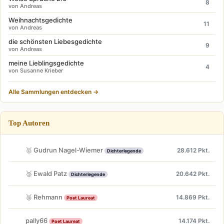
8
von Andreas
Weihnachtsgedichte
11
von Andreas
die schönsten Liebesgedichte
9
von Andreas
meine Lieblingsgedichte
4
von Susanne Krieber
Alle Sammlungen entdecken →
Top Autoren
🥇 Gudrun Nagel-Wiemer
28.612 Pkt.
Dichterlegende
🥈 Ewald Patz
20.642 Pkt.
Dichterlegende
🥉 Rehmann
14.869 Pkt.
Poet Laureat
pally66
14.174 Pkt.
Poet Laureat