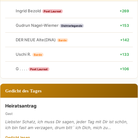
Ingrid Bezold
+269
Poet Laureat
Gudrun Nagel-Wiemer
+153
Dichterlegende
DER NEUE Alte(DNA)
+142
Barde
Uschi R.
+133
Barde
G . . . .
+106
Poet Laureat
Gedicht des Tages
Heiratsantrag
Gast
Liebster Schatz, ich muss Dir sagen, jeder Tag mit Dir ist schön,
ich bin fast am verzagen, drum bitt´ ich Dich, mich zu…
Gedicht lesen