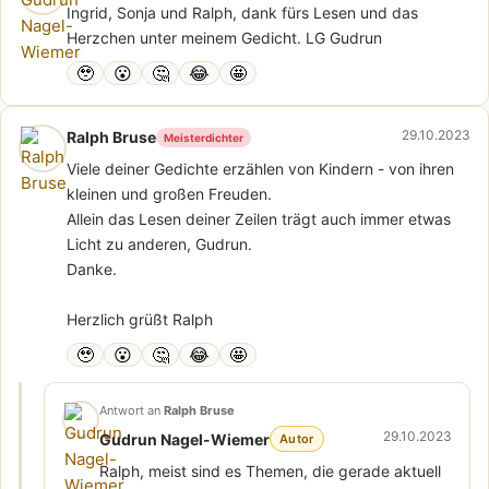
Ingrid, Sonja und Ralph, dank fürs Lesen und das
Herzchen unter meinem Gedicht. LG Gudrun
🥹
😮
🤔
😂
🤩
29.10.2023
Ralph Bruse
Meisterdichter
Viele deiner Gedichte erzählen von Kindern - von ihren
kleinen und großen Freuden.
Allein das Lesen deiner Zeilen trägt auch immer etwas
Licht zu anderen, Gudrun.
Danke.
Herzlich grüßt Ralph
🥹
😮
🤔
😂
🤩
Antwort an
Ralph Bruse
29.10.2023
Gudrun Nagel-Wiemer
Autor
Ralph, meist sind es Themen, die gerade aktuell