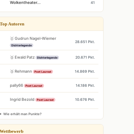
Wolkentheater...
41
Top Autoren
🥇 Gudrun Nagel-Wiemer
28.651 Pkt.
Dichterlegende
🥈 Ewald Patz
20.671 Pkt.
Dichterlegende
🥉 Rehmann
14.869 Pkt.
Poet Laureat
pally66
14.186 Pkt.
Poet Laureat
Ingrid Bezold
10.676 Pkt.
Poet Laureat
Wie erhält man Punkte?
Wettbewerb