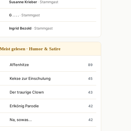
Susanne Krieber
· Stammgast
G . . . .
· Stammgast
Ingrid Bezold
· Stammgast
Meist gelesen · Humor & Satire
Affenhitze
89
Kekse zur Einschulung
45
Der traurige Clown
43
Erlkönig Parodie
42
Na, sowas...
42