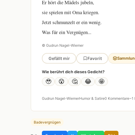
Er hört die Mädels jubeln,
sie spielen mit Oma kriegen.
Jetzt schmunzelt er ein wenig.
Was für ein Vergnügen...
© Gudrun Nagel-Wiemer
Gefällt mir
Favorit
Sammlun
Wie berührt dich dieses Gedicht?
🥹
😮
🤔
😂
🤩
Gudrun Nagel-Wiemer
Humor & Satire
0 Kommentare
~1 
Badevergnügen