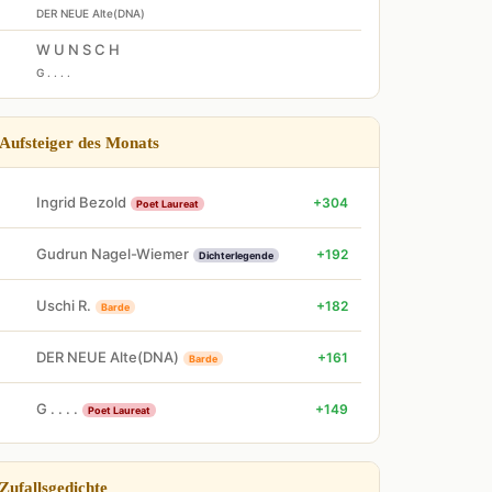
DER NEUE Alte(DNA)
W U N S C H
G . . . .
Aufsteiger des Monats
Ingrid Bezold
+304
Poet Laureat
Gudrun Nagel-Wiemer
+192
Dichterlegende
Uschi R.
+182
Barde
DER NEUE Alte(DNA)
+161
Barde
G . . . .
+149
Poet Laureat
Zufallsgedichte