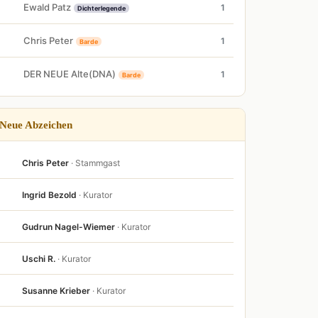
Ewald Patz
1
Dichterlegende
Chris Peter
1
Barde
DER NEUE Alte(DNA)
1
Barde
Neue Abzeichen
Chris Peter
· Stammgast
Ingrid Bezold
· Kurator
Gudrun Nagel-Wiemer
· Kurator
Uschi R.
· Kurator
Susanne Krieber
· Kurator