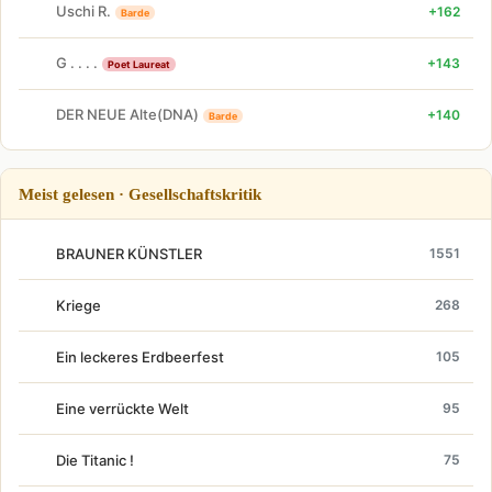
Uschi R.
+162
Barde
G . . . .
+143
Poet Laureat
DER NEUE Alte(DNA)
+140
Barde
Meist gelesen · Gesellschaftskritik
BRAUNER KÜNSTLER
1551
Kriege
268
Ein leckeres Erdbeerfest
105
Eine verrückte Welt
95
Die Titanic !
75