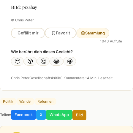
Bild: pixabay
© Chris Peter
Gefällt mir
Favorit
Sammlung
1043 Aufrufe
Wie berührt dich dieses Gedicht?
🥹
😮
🤔
😂
🤩
Chris Peter
Gesellschaftskritik
0 Kommentare
~4 Min. Lesezeit
Politik
Wandel
Reformen
Facebook
X
WhatsApp
Bild
Teilen: