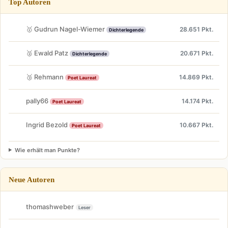
Top Autoren
🥇 Gudrun Nagel-Wiemer
28.651 Pkt.
Dichterlegende
🥈 Ewald Patz
20.671 Pkt.
Dichterlegende
🥉 Rehmann
14.869 Pkt.
Poet Laureat
pally66
14.174 Pkt.
Poet Laureat
Ingrid Bezold
10.667 Pkt.
Poet Laureat
Wie erhält man Punkte?
Neue Autoren
thomashweber
Leser