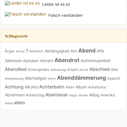
Leider ist es so
Falsch verstanden
Schlagworte
Abend
?
Abhängigkeit
Affe
Ärger
Antwort
Alm
Armut
Abendrot
Alleinsein
Advent
Aufmerksamkeit
Alphabet
Abendlied
Abschied
Atmosphäre
Arbeit
Alte
Aufklärung
Amsel
Abenddämmerung
Allerheiligen
Appetit
Anerkennung
Amor
Achtung
Achterbahn
Alkohol
Album
Alter
Arbeitslos
Abenteuer
Abnehmen
Alltag
Arbeitstag
Amerika
Angst
Ahnen
allein
Annie