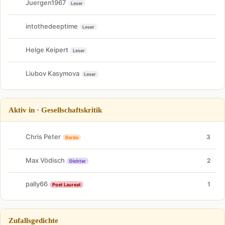
Juergen1967
Leser
intothedeeptime
Leser
Helge Keipert
Leser
Liubov Kasymova
Leser
Aktiv in · Gesellschaftskritik
Chris Peter
3
Barde
Max Vödisch
2
Dichter
pally66
1
Poet Laureat
Zufallsgedichte