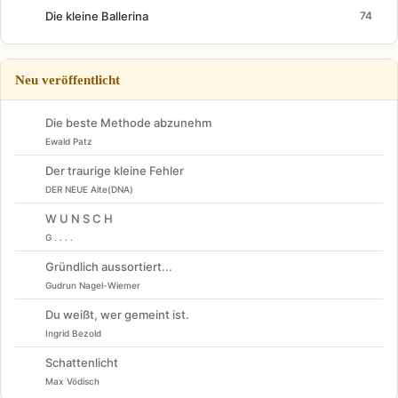
Die kleine Ballerina
74
Neu veröffentlicht
Die beste Methode abzunehm
Ewald Patz
Der traurige kleine Fehler
DER NEUE Alte(DNA)
W U N S C H
G . . . .
Gründlich aussortiert...
Gudrun Nagel-Wiemer
Du weißt, wer gemeint ist.
Ingrid Bezold
Schattenlicht
Max Vödisch