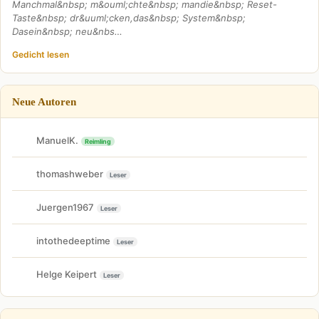
Manchmal&nbsp; m&ouml;chte&nbsp; mandie&nbsp; Reset-
Taste&nbsp; dr&uuml;cken,das&nbsp; System&nbsp;
Dasein&nbsp; neu&nbs…
Gedicht lesen
Neue Autoren
ManuelK.
Reimling
thomashweber
Leser
Juergen1967
Leser
intothedeeptime
Leser
Helge Keipert
Leser