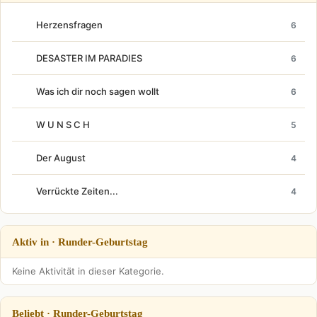
Herzensfragen
6
DESASTER IM PARADIES
6
Was ich dir noch sagen wollt
6
W U N S C H
5
Der August
4
Verrückte Zeiten...
4
Aktiv in · Runder-Geburtstag
Keine Aktivität in dieser Kategorie.
Beliebt · Runder-Geburtstag