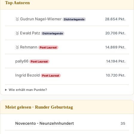
Top Autoren
🥇 Gudrun Nagel-Wiemer
28.654 Pkt.
Dichterlegende
🥈 Ewald Patz
20.706 Pkt.
Dichterlegende
🥉 Rehmann
14.869 Pkt.
Poet Laureat
pally66
14.194 Pkt.
Poet Laureat
Ingrid Bezold
10.720 Pkt.
Poet Laureat
Wie erhält man Punkte?
Meist gelesen · Runder Geburtstag
Novecento - Neunzehnhundert
35