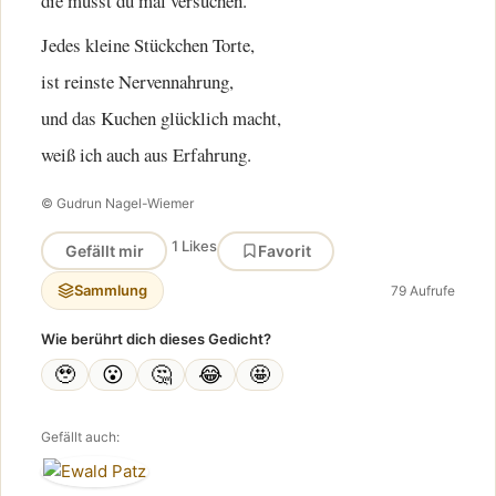
die musst du mal versuchen.
Jedes kleine Stückchen Torte,
ist reinste Nervennahrung,
und das Kuchen glücklich macht,
weiß ich auch aus Erfahrung.
© Gudrun Nagel-Wiemer
1 Likes
Gefällt mir
Favorit
Sammlung
79 Aufrufe
Wie berührt dich dieses Gedicht?
🥹
😮
🤔
😂
🤩
Gefällt auch: