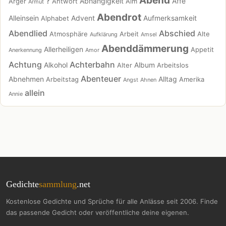
Abend
?
Abhängigkeit
Affe
Ärger
Antwort
Alm
Armut
Abendrot
Alleinsein
Advent
Aufmerksamkeit
Alphabet
Abendlied
Abschied
Atmosphäre
Arbeit
Alte
Aufklärung
Amsel
Abenddämmerung
Allerheiligen
Appetit
Anerkennung
Amor
Achtung
Achterbahn
Alkohol
Album
Alter
Arbeitslos
Abenteuer
Abnehmen
Alltag
Arbeitstag
Amerika
Angst
Ahnen
allein
Annie
Gedichte
sammlung
.net
Kostenlose Gedichte und Sprüche für alle Anlässe seit 2006. Finde
das passende Gedicht oder veröffentliche deine eigenen.