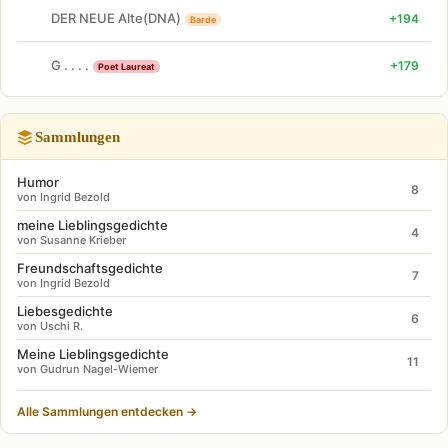
DER NEUE Alte(DNA)
+194
Barde
G . . . .
+179
Poet Laureat
Sammlungen
Humor
8
von Ingrid Bezold
meine Lieblingsgedichte
4
von Susanne Krieber
Freundschaftsgedichte
7
von Ingrid Bezold
Liebesgedichte
6
von Uschi R.
Meine Lieblingsgedichte
11
von Gudrun Nagel-Wiemer
Alle Sammlungen entdecken →