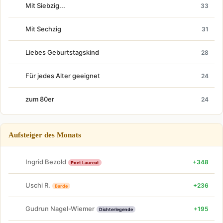
Mit Siebzig...
33
Mit Sechzig
31
Liebes Geburtstagskind
28
Für jedes Alter geeignet
24
zum 80er
24
Aufsteiger des Monats
Ingrid Bezold
+348
Poet Laureat
Uschi R.
+236
Barde
Gudrun Nagel-Wiemer
+195
Dichterlegende