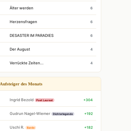
Älter werden
6
Herzensfragen
6
DESASTER IM PARADIES
6
Der August
4
Verrückte Zeiten...
4
Aufsteiger des Monats
Ingrid Bezold
+304
Poet Laureat
Gudrun Nagel-Wiemer
+192
Dichterlegende
Uschi R.
+182
Barde