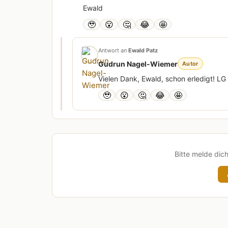
Ewald
🥹
😮
🤔
😂
🤩
Antwort an
Ewald Patz
Gudrun Nagel-Wiemer
Autor
Vielen Dank, Ewald, schon erledigt! L
🥹
😮
🤔
😂
🤩
Bitte melde dic