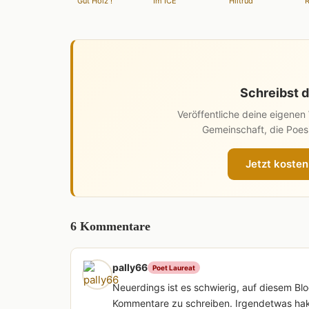
Gut Holz !
Im ICE
Hiltrud
Schreibst d
Veröffentliche deine eigene
Gemeinschaft, die Poesi
Jetzt kosten
6 Kommentare
pally66
Poet Laureat
Neuerdings ist es schwierig, auf diesem Bl
Kommentare zu schreiben. Irgendetwas hakt s