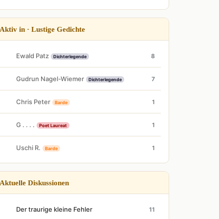
Aktiv in · Lustige Gedichte
Ewald Patz
8
Dichterlegende
Gudrun Nagel-Wiemer
7
Dichterlegende
Chris Peter
1
Barde
G . . . .
1
Poet Laureat
Uschi R.
1
Barde
Aktuelle Diskussionen
Der traurige kleine Fehler
11