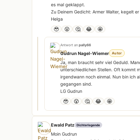
es mal geklappt.
Zu Deinem Gedicht: Armer Walter, kegelt er
Helga
🥹
😮
🤔
😂
🤩
Antwort an
pally66
Gudrun Nagel-Wiemer
Autor
Ja, man braucht sehr viel Geduld. Man
unterschiedlichen Stellen. Oft kommt m
irgendwann noch einmal. Nun bin ich a
gegangen sind.
LG Gudrun
🥹
😮
🤔
😂
🤩
Ewald Patz
Dichterlegende
Moin Gudrun