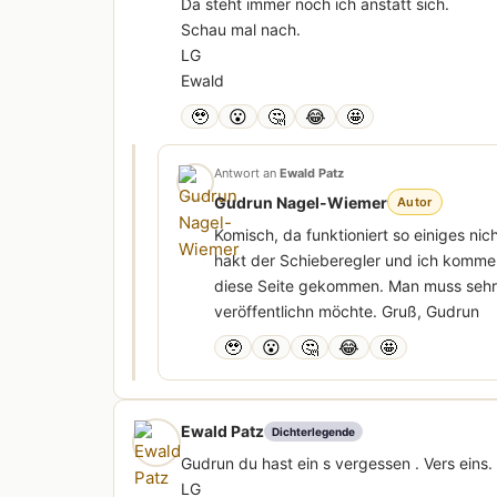
Da steht immer noch ich anstatt sich.
Schau mal nach.
LG
Ewald
🥹
😮
🤔
😂
🤩
Antwort an
Ewald Patz
Gudrun Nagel-Wiemer
Autor
Komisch, da funktioniert so einiges ni
hakt der Schieberegler und ich komme 
diese Seite gekommen. Man muss sehr 
veröffentlichn möchte. Gruß, Gudrun
🥹
😮
🤔
😂
🤩
Ewald Patz
Dichterlegende
Gudrun du hast ein s vergessen . Vers eins.
LG