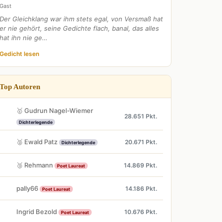
Gast
Der Gleichklang war ihm stets egal, von Versmaß hat
er nie gehört, seine Gedichte flach, banal, das alles
hat ihn nie ge…
Gedicht lesen
Top Autoren
🥇 Gudrun Nagel-Wiemer
28.651 Pkt.
Dichterlegende
🥈 Ewald Patz
20.671 Pkt.
Dichterlegende
🥉 Rehmann
14.869 Pkt.
Poet Laureat
pally66
14.186 Pkt.
Poet Laureat
Ingrid Bezold
10.676 Pkt.
Poet Laureat