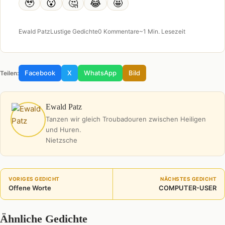
🥹
😮
🤔
😂
🤩
Ewald Patz
Lustige Gedichte
0 Kommentare
~1 Min. Lesezeit
Facebook
X
WhatsApp
Bild
Teilen:
Ewald Patz
Tanzen wir gleich Troubadouren zwischen Heiligen
und Huren.
Nietzsche
VORIGES GEDICHT
NÄCHSTES GEDICHT
Offene Worte
COMPUTER-USER
Ähnliche Gedichte