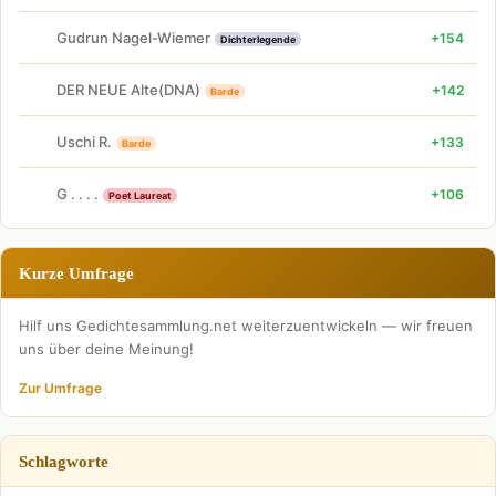
Gudrun Nagel-Wiemer
+154
Dichterlegende
DER NEUE Alte(DNA)
+142
Barde
Uschi R.
+133
Barde
G . . . .
+106
Poet Laureat
Kurze Umfrage
Hilf uns Gedichtesammlung.net weiterzuentwickeln — wir freuen
uns über deine Meinung!
Zur Umfrage
Schlagworte