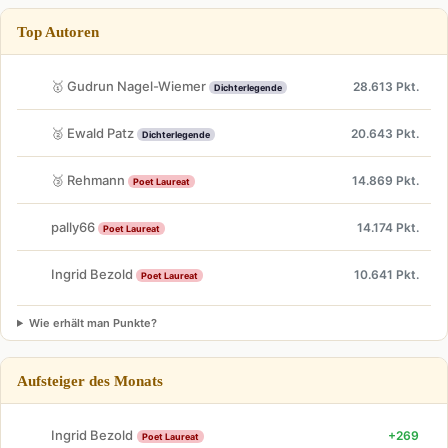
Top Autoren
🥇 Gudrun Nagel-Wiemer
28.613 Pkt.
Dichterlegende
🥈 Ewald Patz
20.643 Pkt.
Dichterlegende
🥉 Rehmann
14.869 Pkt.
Poet Laureat
pally66
14.174 Pkt.
Poet Laureat
Ingrid Bezold
10.641 Pkt.
Poet Laureat
Wie erhält man Punkte?
Aufsteiger des Monats
Ingrid Bezold
+269
Poet Laureat