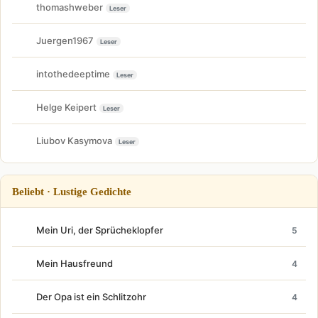
thomashweber
Leser
Juergen1967
Leser
intothedeeptime
Leser
Helge Keipert
Leser
Liubov Kasymova
Leser
Beliebt · Lustige Gedichte
Mein Uri, der Sprücheklopfer
5
Mein Hausfreund
4
Der Opa ist ein Schlitzohr
4