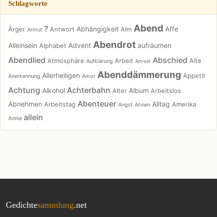
Schlagworte
Abend
?
Abhängigkeit
Affe
Ärger
Antwort
Alm
Armut
Abendrot
Alleinsein
Advent
aufräumen
Alphabet
Abendlied
Abschied
Atmosphäre
Arbeit
Alte
Aufklärung
Amsel
Abenddämmerung
Allerheiligen
Appetit
Anerkennung
Amor
Achtung
Achterbahn
Alkohol
Album
Alter
Arbeitslos
Abenteuer
Abnehmen
Alltag
Arbeitstag
Amerika
Angst
Ahnen
allein
Annie
Gedichte
sammlung
.net