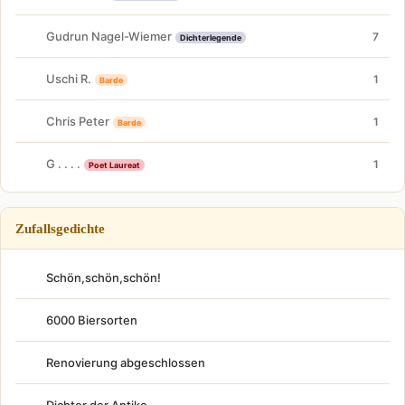
Gudrun Nagel-Wiemer
7
Dichterlegende
Uschi R.
1
Barde
Chris Peter
1
Barde
G . . . .
1
Poet Laureat
Zufallsgedichte
Schön,schön,schön!
6000 Biersorten
Renovierung abgeschlossen