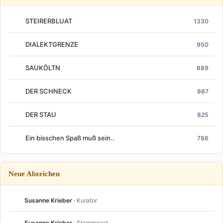
STEIRERBLUAT
1330
DIALEKTGRENZE
950
SAUKÖLTN
889
DER SCHNECK
867
DER STAU
825
Ein bisschen Spaß muß sein..
786
Neue Abzeichen
Susanne Krieber
· Kurator
Susanne Krieber
· Stammgast