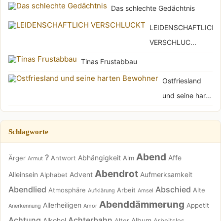
Das schlechte Gedächtnis
LEIDENSCHAFTLICH
VERSCHLUC...
Tinas Frustabbau
Ostfriesland
und seine har...
Schlagworte
Abend
?
Abhängigkeit
Affe
Ärger
Antwort
Alm
Armut
Abendrot
Alleinsein
Advent
Aufmerksamkeit
Alphabet
Abendlied
Abschied
Atmosphäre
Arbeit
Alte
Aufklärung
Amsel
Abenddämmerung
Allerheiligen
Appetit
Anerkennung
Amor
Achtung
Achterbahn
Alkohol
Album
Alter
Arbeitslos