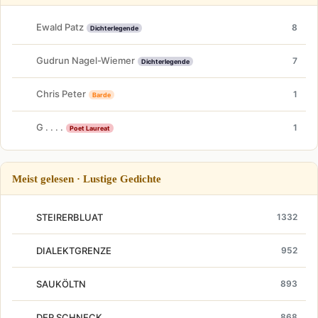
Ewald Patz
8
Dichterlegende
Gudrun Nagel-Wiemer
7
Dichterlegende
Chris Peter
1
Barde
G . . . .
1
Poet Laureat
Meist gelesen · Lustige Gedichte
STEIRERBLUAT
1332
DIALEKTGRENZE
952
SAUKÖLTN
893
DER SCHNECK
868