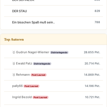
DER STAU
829
Ein bisschen Spaß muß sein..
788
Top Autoren
🥇 Gudrun Nagel-Wiemer
28.655 Pkt.
Dichterlegende
🥈 Ewald Patz
20.714 Pkt.
Dichterlegende
🥉 Rehmann
14.869 Pkt.
Poet Laureat
pally66
14.196 Pkt.
Poet Laureat
Ingrid Bezold
10.721 Pkt.
Poet Laureat