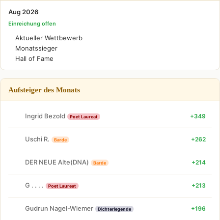
Aug 2026
Einreichung offen
Aktueller Wettbewerb
Monatssieger
Hall of Fame
Aufsteiger des Monats
Ingrid Bezold
+349
Poet Laureat
Uschi R.
+262
Barde
DER NEUE Alte(DNA)
+214
Barde
G . . . .
+213
Poet Laureat
Gudrun Nagel-Wiemer
+196
Dichterlegende