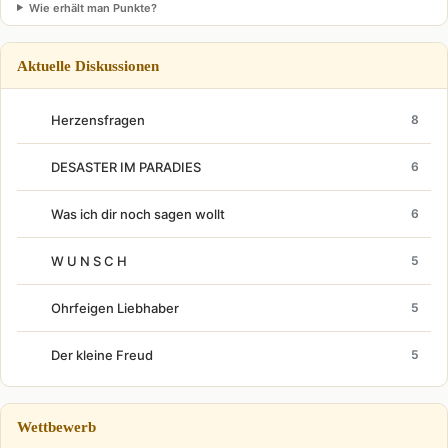
Wie erhält man Punkte?
Aktuelle Diskussionen
Herzensfragen
8
DESASTER IM PARADIES
6
Was ich dir noch sagen wollt
6
W U N S C H
5
Ohrfeigen Liebhaber
5
Der kleine Freud
5
Wettbewerb