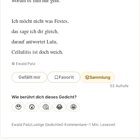
worum es ihm nur geht.
Ich möcht nicht was Festes,
das sage ich dir gleich,
darauf antwortet Lulu,
Cellulitis ist doch weich.
© Ewald Patz
Gefällt mir
Favorit
Sammlung
53 Aufrufe
Wie berührt dich dieses Gedicht?
🥹
😮
🤔
😂
🤩
Ewald Patz
Lustige Gedichte
0 Kommentare
~1 Min. Lesezeit