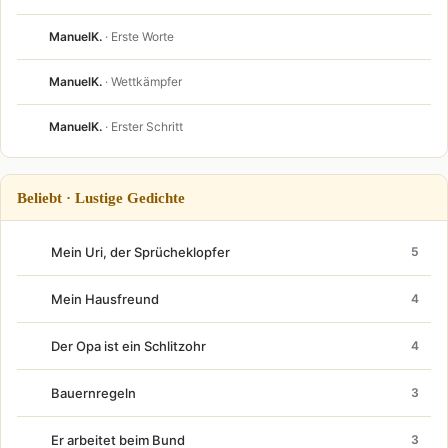
ManuelK.
· Erste Worte
ManuelK.
· Wettkämpfer
ManuelK.
· Erster Schritt
Beliebt · Lustige Gedichte
Mein Uri, der Sprücheklopfer
5
Mein Hausfreund
4
Der Opa ist ein Schlitzohr
4
Bauernregeln
3
Er arbeitet beim Bund
3