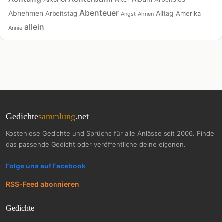
Abenteuer
Abnehmen
Alltag
Arbeitstag
Amerika
Angst
Ahnen
allein
Annie
Gedichte
sammlung
.net
Kostenlose Gedichte und Sprüche für alle Anlässe seit 2006. Finde
das passende Gedicht oder veröffentliche deine eigenen.
Folge uns auf Facebook
RSS-Feed abonnieren
Gedichte