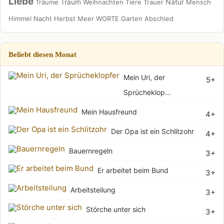
Liebe
Traum
Natur
Träume
Weihnachten
Tiere
Trauer
Mensch
Himmel
Nacht
Herbst
Meer
WORTE
Garten
Abschied
Beliebt diesen Monat
Mein Uri, der
5+
Sprücheklop...
Mein Hausfreund
4+
Der Opa ist ein Schlitzohr
4+
Bauernregeln
3+
Er arbeitet beim Bund
3+
Arbeitsteilung
3+
Störche unter sich
3+