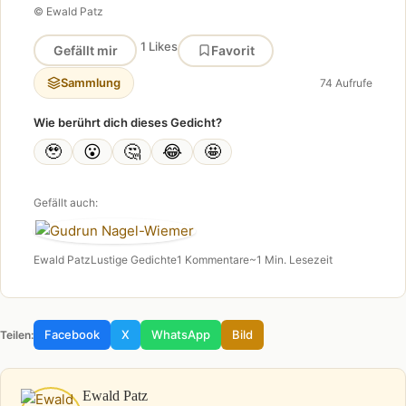
© Ewald Patz
1 Likes
Gefällt mir
Favorit
Sammlung
74 Aufrufe
Wie berührt dich dieses Gedicht?
🥹
😮
🤔
😂
🤩
Gefällt auch:
Ewald Patz
Lustige Gedichte
1 Kommentare
~1 Min. Lesezeit
Facebook
X
WhatsApp
Bild
Teilen:
Ewald Patz