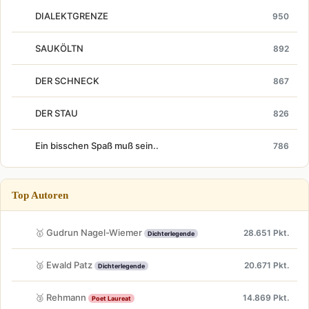
DIALEKTGRENZE
950
SAUKÖLTN
892
DER SCHNECK
867
DER STAU
826
Ein bisschen Spaß muß sein..
786
Top Autoren
🥇 Gudrun Nagel-Wiemer
28.651 Pkt.
Dichterlegende
🥈 Ewald Patz
20.671 Pkt.
Dichterlegende
🥉 Rehmann
14.869 Pkt.
Poet Laureat