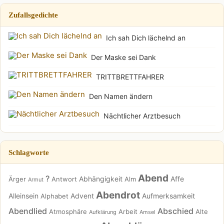
Zufallsgedichte
Ich sah Dich lächelnd an
Der Maske sei Dank
TRITTBRETTFAHRER
Den Namen ändern
Nächtlicher Arztbesuch
Schlagworte
Abend
?
Abhängigkeit
Affe
Ärger
Antwort
Alm
Armut
Abendrot
Alleinsein
Advent
Aufmerksamkeit
Alphabet
Abendlied
Abschied
Atmosphäre
Arbeit
Alte
Aufklärung
Amsel