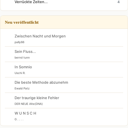
Verrückte Zeiten...
4
Neu veröffentlicht
Zwischen Nacht und Morgen
pally66
Sein Fluss...
bernd tunn
In Somnio
Uschi R.
Die beste Methode abzunehm
Ewald Patz
Der traurige kleine Fehler
DER NEUE Alte(DNA)
W U N S C H
G . . . .