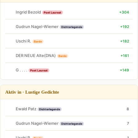
Ingrid Bezold
+304
Poet Laureat
Gudrun Nagel-Wiemer
+192
Dichterlegende
Uschi R.
+182
Barde
DER NEUE Alte(DNA)
+161
Barde
G . . . .
+149
Poet Laureat
Aktiv in · Lustige Gedichte
Ewald Patz
8
Dichterlegende
Gudrun Nagel-Wiemer
7
Dichterlegende
Uschi R.
1