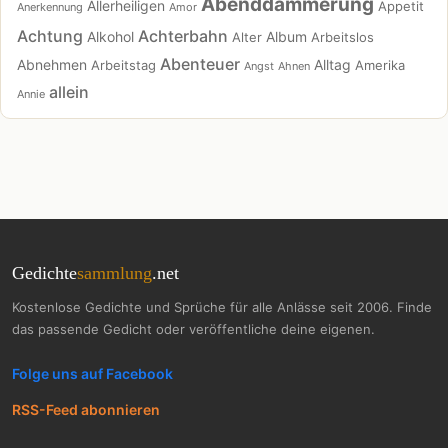
Abenddämmerung
Allerheiligen
Appetit
Anerkennung
Amor
Achtung
Achterbahn
Alkohol
Album
Alter
Arbeitslos
Abenteuer
Abnehmen
Alltag
Arbeitstag
Amerika
Angst
Ahnen
allein
Annie
Gedichte
sammlung
.net
Kostenlose Gedichte und Sprüche für alle Anlässe seit 2006. Finde
das passende Gedicht oder veröffentliche deine eigenen.
Folge uns auf Facebook
RSS-Feed abonnieren