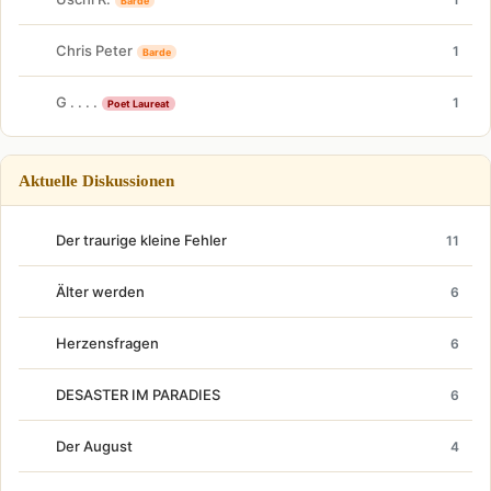
Barde
Chris Peter
1
Barde
G . . . .
1
Poet Laureat
Aktuelle Diskussionen
Der traurige kleine Fehler
11
Älter werden
6
Herzensfragen
6
DESASTER IM PARADIES
6
Der August
4