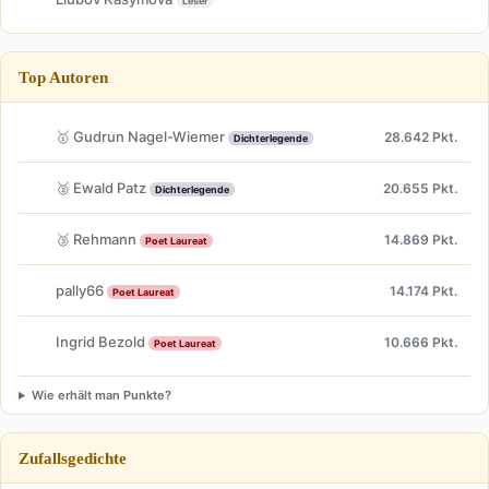
Leser
Top Autoren
🥇 Gudrun Nagel-Wiemer
28.642 Pkt.
Dichterlegende
🥈 Ewald Patz
20.655 Pkt.
Dichterlegende
🥉 Rehmann
14.869 Pkt.
Poet Laureat
pally66
14.174 Pkt.
Poet Laureat
Ingrid Bezold
10.666 Pkt.
Poet Laureat
Wie erhält man Punkte?
Zufallsgedichte