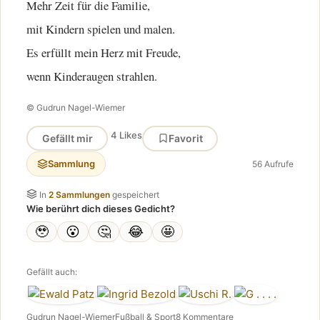
Mehr Zeit für die Familie,
mit Kindern spielen und malen.
Es erfüllt mein Herz mit Freude,
wenn Kinderaugen strahlen.
© Gudrun Nagel-Wiemer
4 Likes
Gefällt mir
Favorit
Sammlung
56 Aufrufe
In
2 Sammlungen
gespeichert
Wie berührt dich dieses Gedicht?
🥹
😮
🤔
😂
🤩
Gefällt auch:
Gudrun Nagel-Wiemer
Fußball & Sport
8 Kommentare