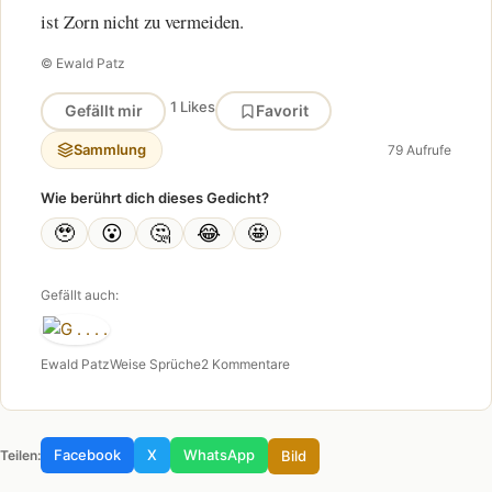
ist Zorn nicht zu vermeiden.
© Ewald Patz
1 Likes
Gefällt mir
Favorit
Sammlung
79 Aufrufe
Wie berührt dich dieses Gedicht?
🥹
😮
🤔
😂
🤩
Gefällt auch:
Ewald Patz
Weise Sprüche
2 Kommentare
Facebook
X
WhatsApp
Bild
Teilen: