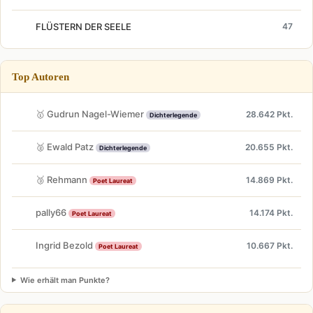
FLÜSTERN DER SEELE
47
Top Autoren
🥇 Gudrun Nagel-Wiemer
28.642 Pkt.
Dichterlegende
🥈 Ewald Patz
20.655 Pkt.
Dichterlegende
🥉 Rehmann
14.869 Pkt.
Poet Laureat
pally66
14.174 Pkt.
Poet Laureat
Ingrid Bezold
10.667 Pkt.
Poet Laureat
Wie erhält man Punkte?