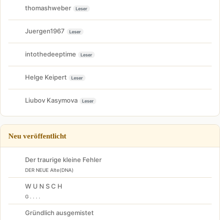
thomashweber
Leser
Juergen1967
Leser
intothedeeptime
Leser
Helge Keipert
Leser
Liubov Kasymova
Leser
Neu veröffentlicht
Der traurige kleine Fehler
DER NEUE Alte(DNA)
W U N S C H
G . . . .
Gründlich ausgemistet