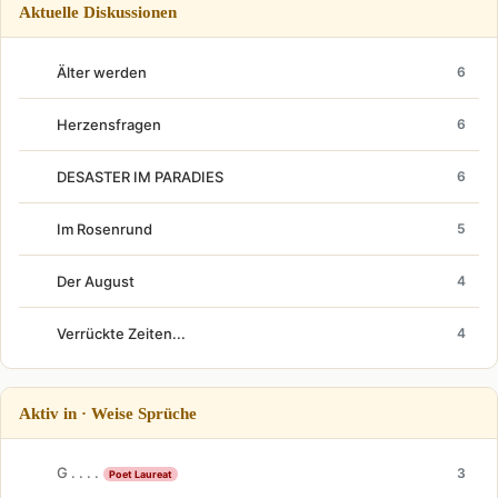
Aktuelle Diskussionen
Älter werden
6
Herzensfragen
6
DESASTER IM PARADIES
6
Im Rosenrund
5
Der August
4
Verrückte Zeiten...
4
Aktiv in · Weise Sprüche
G . . . .
3
Poet Laureat