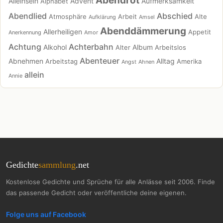
Abendrot
Alleinsein
Advent
Aufmerksamkeit
Alphabet
Abendlied
Abschied
Atmosphäre
Arbeit
Alte
Aufklärung
Amsel
Abenddämmerung
Allerheiligen
Appetit
Anerkennung
Amor
Achtung
Achterbahn
Alkohol
Album
Alter
Arbeitslos
Abenteuer
Abnehmen
Alltag
Arbeitstag
Amerika
Angst
Ahnen
allein
Annie
Gedichte
sammlung
.net
Kostenlose Gedichte und Sprüche für alle Anlässe seit 2006. Finde
das passende Gedicht oder veröffentliche deine eigenen.
Folge uns auf Facebook