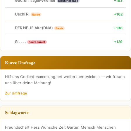
Gudrun Nagel-Wiemer
+183
Dichterlegende
Uschi R.
+162
Barde
DER NEUE Alte(DNA)
+138
Barde
G . . . .
+129
Poet Laureat
Kurze Umfrage
Hilf uns Gedichtesammlung.net weiterzuentwickeln — wir freuen
uns über deine Meinung!
Zur Umfrage
Schlagworte
Freundschaft
Herz
Wünsche
Zeit
Garten
Mensch
Menschen