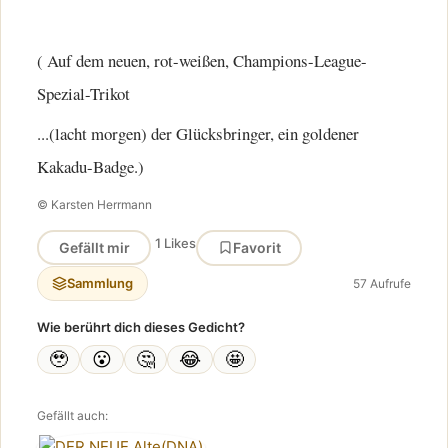
( Auf dem neuen, rot-weißen, Champions-League-
Spezial-Trikot
...(lacht morgen) der Glücksbringer, ein goldener
Kakadu-Badge.)
© Karsten Herrmann
1 Likes
Gefällt mir
Favorit
Sammlung
57 Aufrufe
Wie berührt dich dieses Gedicht?
🥹
😮
🤔
😂
🤩
Gefällt auch: