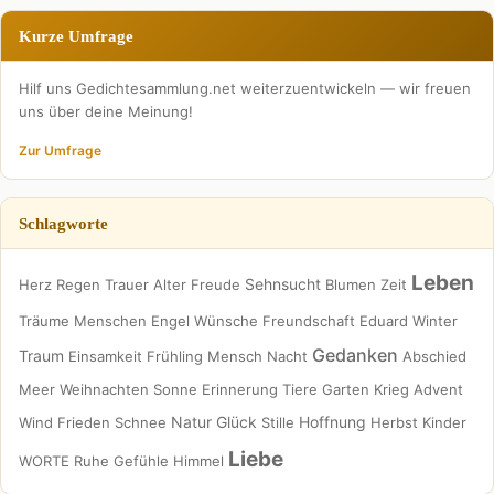
Kurze Umfrage
Hilf uns Gedichtesammlung.net weiterzuentwickeln — wir freuen
uns über deine Meinung!
Zur Umfrage
Schlagworte
Leben
Sehnsucht
Herz
Regen
Trauer
Alter
Freude
Blumen
Zeit
Träume
Menschen
Engel
Wünsche
Freundschaft
Eduard
Winter
Gedanken
Traum
Einsamkeit
Frühling
Mensch
Nacht
Abschied
Meer
Weihnachten
Sonne
Erinnerung
Tiere
Garten
Krieg
Advent
Natur
Glück
Hoffnung
Wind
Frieden
Schnee
Stille
Herbst
Kinder
Liebe
WORTE
Ruhe
Gefühle
Himmel