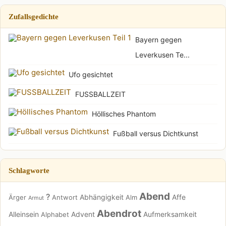
Zufallsgedichte
Bayern gegen
Leverkusen Te...
Ufo gesichtet
FUSSBALLZEIT
Höllisches Phantom
Fußball versus Dichtkunst
Schlagworte
Abend
?
Abhängigkeit
Affe
Ärger
Antwort
Alm
Armut
Abendrot
Alleinsein
Advent
Aufmerksamkeit
Alphabet