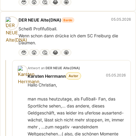
🥹
😮
🤔
😂
🤩
05.05.2026
DER NEUE Alte(DNA)
Barde
Scheiß Profifußball.
Wenn schon dann drücke ich dem SC Freiburg die
Daumen.
🥹
😮
🤔
😂
🤩
Antwort an
DER NEUE Alte(DNA)
05.05.2026
Karsten Herrmann
Autor
Hallo Christian,
man muss heutzutage, als Fußball- Fan, das
Sportliche sehen,... das andere, dieses
Geldgeschäft, was leider ins uferlose ausartend-
wächst, lässt sich nicht mehr stoppen, im, immer
mehr , ...zum negativ -wandelndem
Weltgeschehen...( also, die schönen Momente