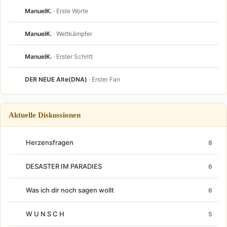
ManuelK.
· Erste Worte
ManuelK.
· Wettkämpfer
ManuelK.
· Erster Schritt
DER NEUE Alte(DNA)
· Erster Fan
Aktuelle Diskussionen
Herzensfragen
8
DESASTER IM PARADIES
6
Was ich dir noch sagen wollt
6
W U N S C H
5