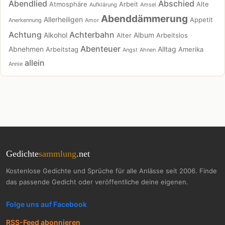
Abendlied
Abschied
Atmosphäre
Arbeit
Alte
Aufklärung
Amsel
Abenddämmerung
Allerheiligen
Appetit
Anerkennung
Amor
Achtung
Achterbahn
Alkohol
Album
Alter
Arbeitslos
Abenteuer
Abnehmen
Alltag
Arbeitstag
Amerika
Angst
Ahnen
allein
Annie
Gedichte
sammlung
.net
Kostenlose Gedichte und Sprüche für alle Anlässe seit 2006. Finde
das passende Gedicht oder veröffentliche deine eigenen.
Folge uns auf Facebook
RSS-Feed abonnieren