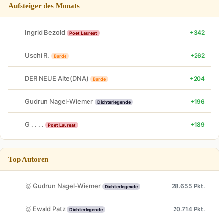
Aufsteiger des Monats
Ingrid Bezold
+342
Poet Laureat
Uschi R.
+262
Barde
DER NEUE Alte(DNA)
+204
Barde
Gudrun Nagel-Wiemer
+196
Dichterlegende
G . . . .
+189
Poet Laureat
Top Autoren
🥇 Gudrun Nagel-Wiemer
28.655 Pkt.
Dichterlegende
🥈 Ewald Patz
20.714 Pkt.
Dichterlegende